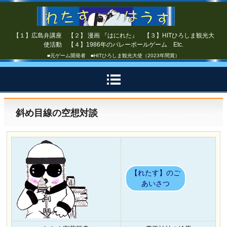
【１】広島弁講座 【２】 漫画 『はにれた』 【３】HITひろしま観光大
使活動 【４】1986年のバレーボールゲーム Etc.
■元ゲーム開発者 ■HITひろしま観光大使（2023年間賞）
斜め目線の空想対談
【れたす】のご
あいさつ