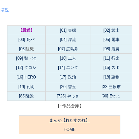
挙演説
【最近】
[01] 夫婦
[02] 武士
[03] 死パ
[04] 漂流
[05] 電車
[06]
組織
[07] 広島弁
[08] 店農
[09] 警・消
[10] 二人
[11] 行楽
[12] タコシ
[14]
エンタ
[15]
スポ
政治
[16] HERO
[17]
[18] 建物
[19] 孔明
[20] 雪玉
[33]三原市
[83]隆景
[723] やっさ
[90] Etc.１
【↑作品倉庫】
まんが【れたすのれ】
HOME