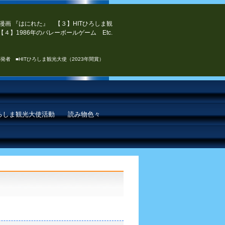
漫画 『はにれた』 【３】HITひろしま観
４】1986年のバレーボールゲーム Etc.
発者 ■HITひろしま観光大使（2023年間賞）
ひろしま観光大使活動
読み物色々