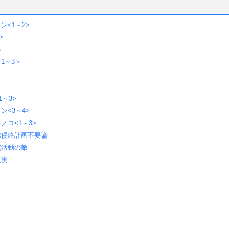
<1～2>
>
ル
1～3＞
～3>
<3～4>
ノコ<1～3>
球侵略計画不要論
究活動の敵
忠実
』