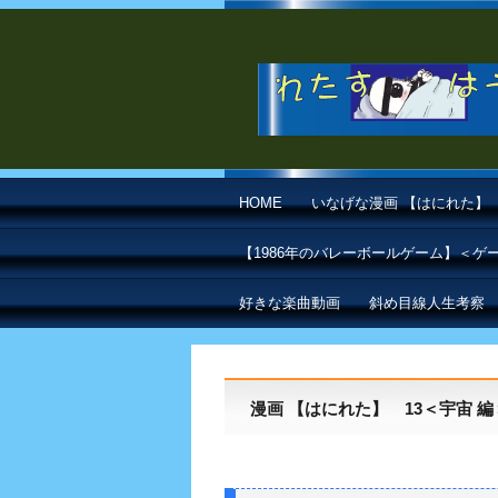
HOME
いなげな漫画 【はにれた】
【1986年のバレーボールゲーム】＜
好きな楽曲動画
斜め目線人生考察
漫画 【はにれた】 13＜宇宙 編