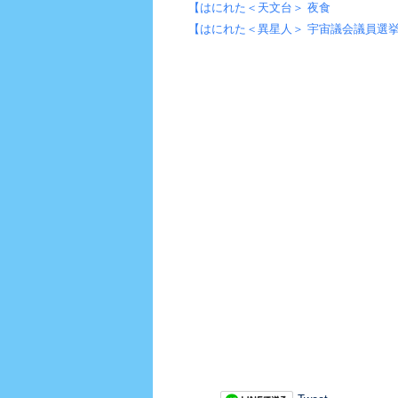
【はにれた＜天文台＞ 夜食
【はにれた＜異星人＞ 宇宙議会議員選