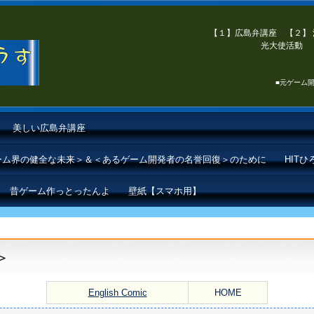
【１】広島弁講座 【２】 
光大使活動 【
■元ゲーム開
美しい広島弁講座
ゲーム界の健全な未来＞＆＜あるゲーム開発者の名誉回復＞のために
HIT
昔ゲーム作っとったんよ
壁紙【スマホ用】
＞
English Comic
HOME