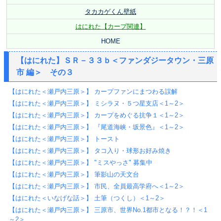
タカカゲくん壁紙
はにれた【カープ関連】
HOME
【はにれた】ＳＲ－３３ｂ＜ファンダジータウン・三原
市 編＞ その３
【はにれた＜瀬戸内三原＞】 カープファンにまつわる誤解
【はにれた＜瀬戸内三原＞】 ミシラヌ・５つ星支店＜1～2＞
【はにれた＜瀬戸内三原＞】 カープをめぐる抗争１＜1～2＞
【はにれた＜瀬戸内三原＞】 『尾道海峡・坂景色』＜1～2＞
【はにれた＜瀬戸内三原＞】 トースト
【はにれた＜瀬戸内三原＞】 タコ入り・球形お好み焼き
【はにれた＜瀬戸内三原＞】 "ミスやっさ" 募集中
【はにれた＜瀬戸内三原＞】 筆影山の天文台
【はにれた＜瀬戸内三原＞】 市民、全員最高学府へ＜1～2＞
【はにれた＜いなげな話＞】 土筆（つくし）＜1～2＞
【はにれた＜瀬戸内三原＞】 三原市、世界No.1都市となる！？！＜1
～2＞