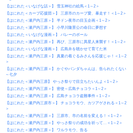
【はにれた＜いなげな話＞】 雪玉神社の絵馬＜1～2＞
【はにれた＜カープ応援団＞】 三原市のカープ愛、暴走す！＜1～2＞
【はにれた＜瀬戸内三原＞】 半ドン夜市の目玉企画＜1～2＞
【はにれた＜瀬戸内三原＞】 小早川隆景公の命日に夢想す
【はにれた＜いなげな漫画＞】 バレーのボール
【はにれた＜瀬戸内三原＞】 再び、三原市に異星人来襲す！＜1～2＞
【はにれた＜いなげな漫画＞】 広島弁を聴かせて育てた米
【はにれた＜瀬戸内三原＞】 真夏の着ぐるみさんを応援じゃ！＜1～2
＞
【はにれた＜瀬戸内三原＞】 かぐやパンダちゃんは、告られたくない
～七夕
【はにれた＜瀬戸内三原】 やっさ祭りで目立ちたいんよ＜1～2＞
【はにれた＜瀬戸内三原＞】 密使～広島チョコラ＜1～2＞
【はにれた＜瀬戸内三原＞】 広島チョコラ盗難事件＜1～2＞
【はにれた＜瀬戸内三原市＞】 チョコラモウ、カツアゲされる＜1～2
＞
【はにれた＜瀬戸内三原＞】 三原市、市の名前を変える！＜1～2＞
【はにれた＜瀬戸内三原＞】 やっさ祭りの成功を祈って…＜1～2＞
【はにれた＜瀬戸内三原＞】 ワルラモウ、告る