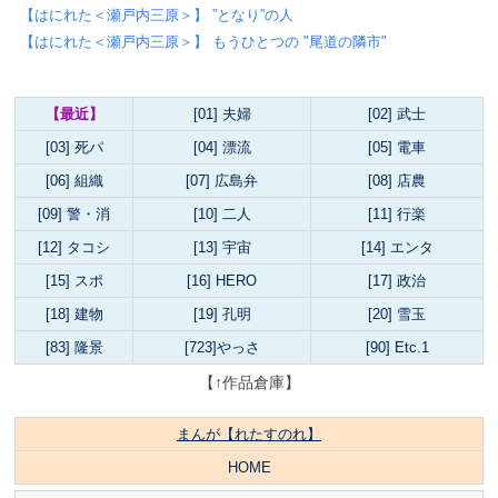
【はにれた＜瀬戸内三原＞】 ”となり”の人
【はにれた＜瀬戸内三原＞】 もうひとつの "尾道の隣市"
【最近】
[01] 夫婦
[02] 武士
[03] 死パ
[04] 漂流
[05] 電車
[06] 組織
[07] 広島弁
[08] 店農
[09] 警・消
[10] 二人
[11] 行楽
[12] タコシ
[13] 宇宙
[14] エンタ
[15] スポ
[16] HERO
[17] 政治
[18] 建物
[19] 孔明
[20] 雪玉
[83] 隆景
[723]やっさ
[90] Etc.1
【↑作品倉庫】
まんが【れたすのれ】
HOME