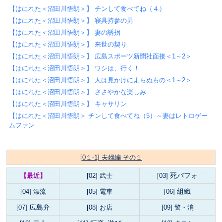
【はにれた＜沼田川悟朗＞】 チンして食べてね（４）
【はにれた＜沼田川悟朗＞】 寝具持参の男
【はにれた＜沼田川悟朗＞】 妻の誘拐
【はにれた＜沼田川悟朗＞】 来世の契り
【はにれた＜沼田川悟朗＞】 広島スポーツ新聞社面接＜1～2＞
【はにれた＜沼田川悟朗＞】 ワシは、行く！
【はにれた＜沼田川悟朗＞】 人は見かけによらぬもの＜1～2＞
【はにれた＜沼田川悟朗＞】 ささやかな楽しみ
【はにれた＜沼田川悟朗＞】 キャサリン
【はにれた＜沼田川悟朗＞ チンして食べてね（5）～妻はレトロゲー
ムファン
[0１-1] 夫婦編 その１
死パフォ
【最近】
[02] 武士
[03]
組織
[04] 漂流
[05] 電車
[06]
広島弁
[07]
[08] お店
[09] 警・消