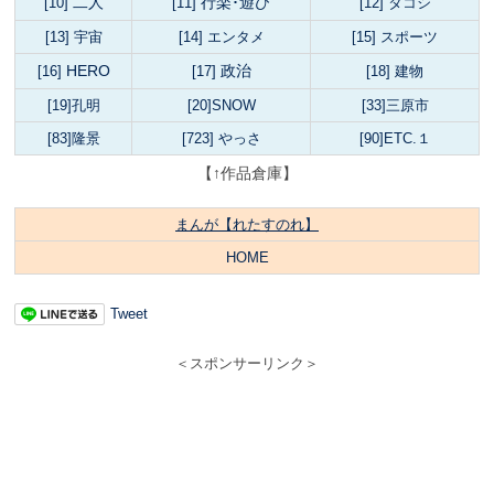
二人
行楽･遊び
[10]
[11]
[12] タコシ
[13] 宇宙
[14]
エンタメ
[15]
スポーツ
HERO
政治
[16]
[17]
[18] 建物
[19]孔明
[20]SNOW
[33]三原市
[83]隆景
[723] やっさ
[90]ETC.１
【↑作品倉庫】
まんが【れたすのれ】
HOME
Tweet
＜スポンサーリンク＞