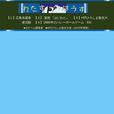
【１】広島弁講座 【２】 漫画 『はにれた』 【３】HITひろしま観光大
使活動 【４】1986年のバレーボールゲーム Etc.
■元ゲーム開発者 ■HITひろしま観光大使（2023年間賞）