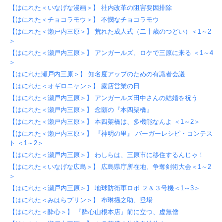
【はにれた＜いなげな漫画＞】 社内改革の阻害要因排除
【はにれた＜チョコラモウ＞】 不憫なチョコラモウ
【はにれた＜瀬戸内三原＞】 荒れた成人式（二十歳のつどい）＜1～2
＞
【はにれた＜瀬戸内三原＞】 アンガールズ、ロケで三原に来る ＜1～4
＞
【はにれた瀬戸内三原＞】 知名度アップのための有識者会議
【はにれた＜オギロニャン＞】 露店営業の日
【はにれた＜瀬戸内三原＞】 アンガールズ田中さんの結婚を祝う
【はにれた＜瀬戸内三原＞】 念願の『本四架橋』
【はにれた＜瀬戸内三原＞】 本四架橋は、多機能なんよ ＜1～2＞
【はにれた＜瀬戸内三原＞】 『神明の里』 バーガーレシピ・コンテス
ト ＜1～2＞
【はにれた＜瀬戸内三原＞】 わしらは、三原市に移住するんじゃ！
【はにれた＜いなげな広島＞】 広島県庁所在地、争奪剣術大会＜1～2
＞
【はにれた＜瀬戸内三原＞】 地球防衛軍ロボ ２＆３号機＜1～3＞
【はにれた＜みはらプリン＞】 布琳揺之助、登場
【はにれた＜酔心＞】 『酔心山根本店』前に立つ、虚無僧