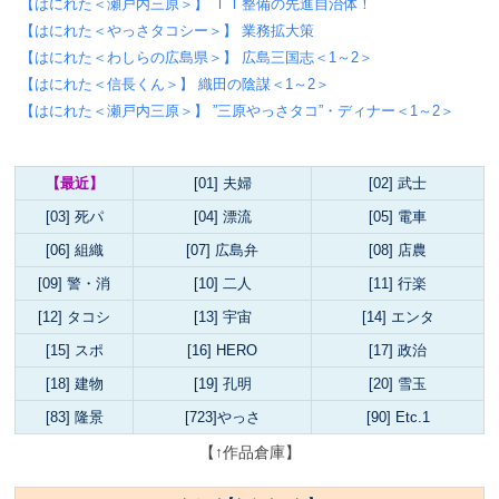
【はにれた＜瀬戸内三原＞】 ＩＴ整備の先進自治体！
【はにれた＜やっさタコシー＞】 業務拡大策
【はにれた＜わしらの広島県＞】 広島三国志＜1～2＞
【はにれた＜信長くん＞】 織田の陰謀＜1～2＞
【はにれた＜瀬戸内三原＞】 ”三原やっさタコ”・ディナー＜1～2＞
【最近】
[01] 夫婦
[02] 武士
[03] 死パ
[04] 漂流
[05] 電車
[06] 組織
[07] 広島弁
[08] 店農
[09] 警・消
[10] 二人
[11] 行楽
[12] タコシ
[13] 宇宙
[14] エンタ
[15] スポ
[16] HERO
[17] 政治
[18] 建物
[19] 孔明
[20] 雪玉
[83] 隆景
[723]やっさ
[90] Etc.1
【↑作品倉庫】