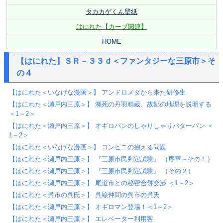
タカカゲくん壁紙
はにれた【カープ関連】
HOME
【はにれた】ＳＲ－３３ｄ＜ファンタジーな三原市＞そ
の４
【はにれた＜いなげな漫画＞】 アンドロメダから来た研修生
【はにれた＜瀬戸内三原＞】 瀕死の丹羽精蔵、故郷の地理を説明する
＜1～2＞
【はにれた＜瀬戸内三原＞】 オギロパンのしゃりしゃりバターパン ＜
1～2＞
【はにれた＜いなげな漫画＞】 コンビニの抱える問題
【はにれた＜瀬戸内三原＞】 『三原市民判定試験』 （序章～その１）
【はにれた＜瀬戸内三原＞】 『三原市民判定試験』 （その２）
【はにれた＜瀬戸内三原＞】 尾道市との秘密合併交渉 ＜1～2＞
【はにれた＜呉市の呉氏＞】 呉線仲間の呉市の呉氏
【はにれた＜瀬戸内三原＞】 オギロマン登場！＜1～2＞
【はにれた＜瀬戸内三原＞】 エレベーター利用客