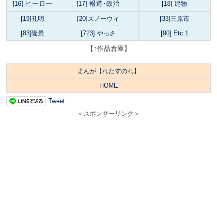
ヒーロー
報道･政治
[16]
[17]
[18] 建物
[19]孔明
[20]スノーウィ
[33]三原市
[83]隆景
[723] やっさ
[90] Etc.1
【↑作品倉庫】
まんが【れたすのれ】
HOME
Tweet
＜スポンサーリンク＞