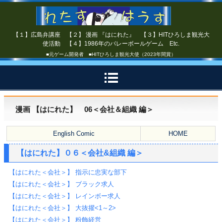
【１】広島弁講座 【２】 漫画 『はにれた』 【３】HITひろしま観光大
使活動 【４】1986年のバレーボールゲーム Etc.
■元ゲーム開発者 ■HITひろしま観光大使（2023年間賞）
漫画 【はにれた】 06＜会社＆組織 編＞
English Comic
HOME
【はにれた】０６＜会社&組織 編＞
【はにれた＜会社＞】 指示に忠実な部下
【はにれた＜会社＞】 ブラック求人
【はにれた＜会社＞】 レインボー求人
【はにれた＜会社＞】 大抜擢<1～2>
【はにれた＜会社＞】 粉飾経営