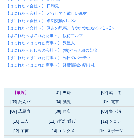
【はにれた＜会社＞】 日和見
【はにれた＜会社＞】 どうしても欲しい逸材
【はにれた＜会社＞】 名刺交換<1～3>
【はにれた＜会社＞】 秀吉の思惑、うやむやになる＜1～2＞
【はにれた＜はにれた商事＞】 接待ゴルフ
【はにれた＜はにれた商事＞】 異星人
【はにれた＜わしらの会社＞】 (株)やっさ組の苦悩
【はにれた＜はにれた商事＞】 昨日のパーティ
【はにれた＜はにれた商事＞】 経費節減の切り札
【最近】
[01] 夫婦
[02] 武士道
[03] 死んパ
[04] 漂流
[05] 電車
広島弁
[07]
[08] お店
[09] 警・消
行楽･遊び
[10] 二人
[11]
[12] タコシ
[13] 宇宙
[14]
エンタメ
[15]
スポーツ