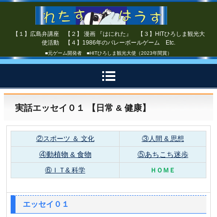
【１】広島弁講座 【２】 漫画 『はにれた』 【３】HITひろしま観光大
使活動 【４】1986年のバレーボールゲーム Etc.
■元ゲーム開発者 ■HITひろしま観光大使（2023年間賞）
実話エッセイ０１ 【日常 & 健康】
②スポーツ ＆ 文化
③人間 & 思想
④動植物 & 食物
⑤あちこち迷歩
⑥ＩＴ& 科学
ＨＯＭＥ
エッセイ０１