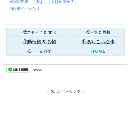
米軍の空爆 （妻よ、キミは正気か？）
自販機の『あたり』
②スポーツ ＆ 文化
③人間 & 思想
④動植物 & 食物
⑤あちこち迷歩
⑥ＩＴ & 科学
ＨＯＭＥ
Tweet
＜スポンサーリンク＞