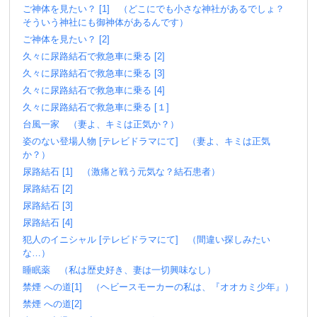
ご神体を見たい？ [1] （どこにでも小さな神社があるでしょ？
そういう神社にも御神体があるんです）
ご神体を見たい？ [2]
久々に尿路結石で救急車に乗る [2]
久々に尿路結石で救急車に乗る [3]
久々に尿路結石で救急車に乗る [4]
久々に尿路結石で救急車に乗る [１]
台風一家 （妻よ、キミは正気か？）
姿のない登場人物 [テレビドラマにて] （妻よ、キミは正気
か？）
尿路結石 [1] （激痛と戦う元気な？結石患者）
尿路結石 [2]
尿路結石 [3]
尿路結石 [4]
犯人のイニシャル [テレビドラマにて] （間違い探しみたい
な…）
睡眠薬 （私は歴史好き、妻は一切興味なし）
禁煙 への道[1] （ヘビースモーカーの私は、『オオカミ少年』）
禁煙 への道[2]