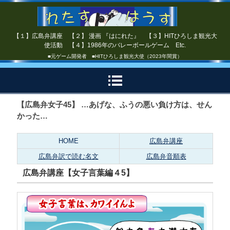
【１】広島弁講座 【２】 漫画 『はにれた』 【３】HITひろしま観光大
使活動 【４】1986年のバレーボールゲーム Etc.
■元ゲーム開発者 ■HITひろしま観光大使（2023年間賞）
【広島弁女子45】 …あげな、ふうの悪い負け方は、せん
かった…
HOME
広島弁講座
広島弁訳で読む名文
広島弁音順表
広島弁講座【女子言葉編４5】