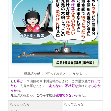
標準語な感じで言ってみると、こうなる ↓
もし
私
が、２回目の木津川合戦のときに、この潜水艦で
行って
たら
、九鬼水軍なんかに、
あんなに、
不格好な
負け方は
しなか
った
わ。
九鬼の大砲じゃ、この潜水艦は
破壊できない
からね。
行っとったら
行ってたらな