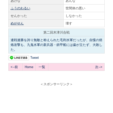
あげな
あんな
ふうのわるい
世間体の悪い
せんかった
しなかった
めがせん
壊す
第二回木津川合戦
連戦連勝を誇り無敵と称えられた毛利水軍だったが、自慢の焙
烙攻撃も、九鬼水軍の新兵器・鉄甲船には歯が立たず、大敗し
た。
Tweet
<--前
Home
一覧
次-->
＜スポンサーリンク＞