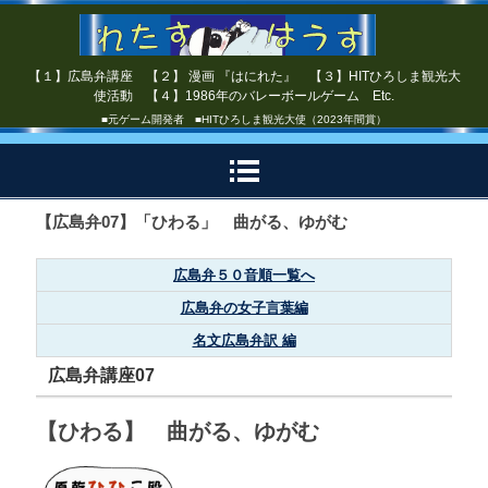
【１】広島弁講座 【２】 漫画 『はにれた』 【３】HITひろしま観光大
使活動 【４】1986年のバレーボールゲーム Etc.
■元ゲーム開発者 ■HITひろしま観光大使（2023年間賞）
【広島弁07】「ひわる」 曲がる、ゆがむ
広島弁５０音順一覧へ
広島弁の女子言葉編
名文広島弁訳 編
広島弁講座07
【ひわる】 曲がる、ゆがむ