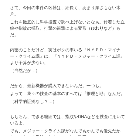
さて、今回の事件の凶器は、細長く、あまり厚さもない木
片。
これを徹底的に科学捜査で調べ上げないとなぁ。付着した血
痕や指紋の採取。打撃の衝撃による変形（
ひわり
など）も
だ。
内密のことだけど、実はボクの率いる『ＮＹＰＤ・マイナ
ー・クライム課』は、『ＮＹＰＤ・メジャー・クライム課』
より予算が少ない。
（当然だが…）
だから、最新機器が購入できないんだ。一つも。
よって、我々の捜査の基本のすべては『推理と勘』なんだ。
（科学的証拠なし？…）
もちろん、できる範囲では、指紋やDNAなどを捜査に用いて
いるよ。
でも、メジャー・クライム課がなんでもかんでも優先だか