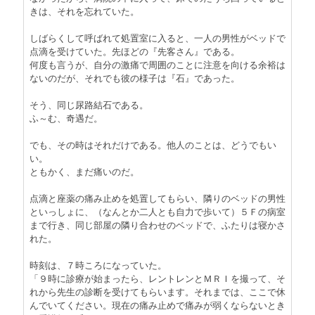
きは、それを忘れていた。
しばらくして呼ばれて処置室に入ると、一人の男性がベッドで
点滴を受けていた。先ほどの『先客さん』である。
何度も言うが、自分の激痛で周囲のことに注意を向ける余裕は
ないのだが、それでも彼の様子は『石』であった。
そう、同じ尿路結石である。
ふ～む、奇遇だ。
でも、その時はそれだけである。他人のことは、どうでもい
い。
ともかく、まだ痛いのだ。
点滴と座薬の痛み止めを処置してもらい、隣りのベッドの男性
といっしょに、（なんとか二人とも自力で歩いて）５Ｆの病室
まで行き、同じ部屋の隣り合わせのベッドで、ふたりは寝かさ
れた。
時刻は、７時ころになっていた。
「９時に診療が始まったら、レントレンとＭＲＩを撮って、そ
れから先生の診断を受けてもらいます。それまでは、ここで休
んでいてください。現在の痛み止めで痛みが弱くならないとき