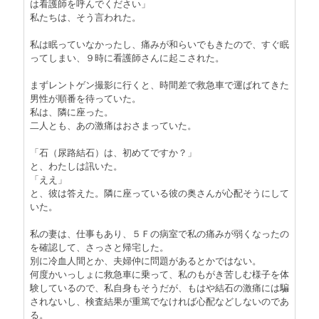
は看護師を呼んでください」
私たちは、そう言われた。
私は眠っていなかったし、痛みが和らいでもきたので、すぐ眠
ってしまい、９時に看護師さんに起こされた。
まずレントゲン撮影に行くと、時間差で救急車で運ばれてきた
男性が順番を待っていた。
私は、隣に座った。
二人とも、あの激痛はおさまっていた。
「石（尿路結石）は、初めてですか？」
と、わたしは訊いた。
「ええ」
と、彼は答えた。隣に座っている彼の奥さんが心配そうにして
いた。
私の妻は、仕事もあり、５Ｆの病室で私の痛みが弱くなったの
を確認して、さっさと帰宅した。
別に冷血人間とか、夫婦仲に問題があるとかではない。
何度かいっしょに救急車に乗って、私のもがき苦しむ様子を体
験しているので、私自身もそうだが、もはや結石の激痛には騙
されないし、検査結果が重篤でなければ心配などしないのであ
る。