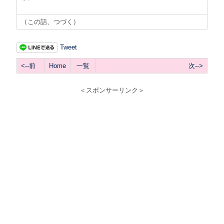
（この話、つづく）
Tweet
<--前
Home
一覧
次-->
＜スポンサーリンク＞