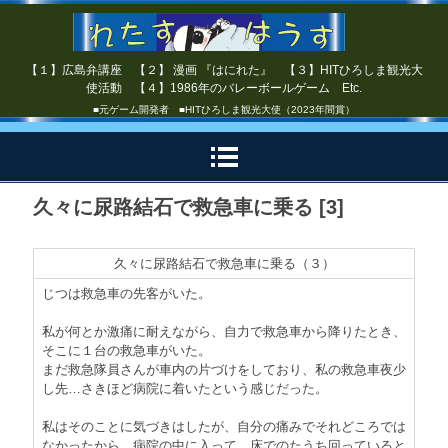
【１】広島弁講座 【２】 漫画 『はにれた』 【３】HITひろしま観光大
使活動 【４】1986年のバレーボールゲーム Etc.
■元ゲーム開発者 ■HITひろしま観光大使（2023年間賞）
久々に尿路結石で救急車に乗る [3]
久々に尿路結石で救急車に乗る（３）
じつは救急車の先客がいた。
私が何とか激痛に耐えながら、自力で救急車から降りたとき、
そこに１台の救急車がいた。
まだ救急隊員さんが車内の片づけをしており、私の救急車夜少
し先…さきほど病院に着いたという感じだった。
私はそのことに気づきはしたが、自分の痛みでそれどころでは
なかったから、病院の中に入って、床でのたうち回っていると