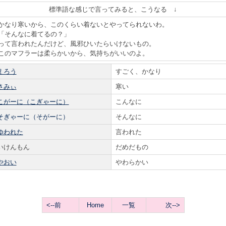
標準語な感じで言ってみると、こうなる ↓
かなり寒いから、このくらい着ないとやってられないわ。
「そんなに着てるの？」
って言われたんだけど、風邪ひいたらいけないもの。
このマフラーは柔らかいから、気持ちがいいのよ。
えろう
すごく、かなり
さみぃ
寒い
こがーに
（こぎゃーに）
こんなに
そぎゃーに（そがーに）
そんなに
ゆわれた
言われた
いけんもん
だめだもの
やおい
やわらかい
<--前
Home
一覧
次-->