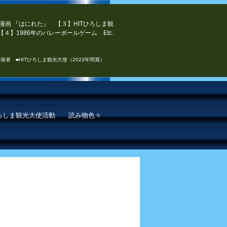
漫画 『はにれた』 【３】HITひろしま観
４】1986年のバレーボールゲーム Etc.
発者 ■HITひろしま観光大使（2023年間賞）
ひろしま観光大使活動
読み物色々