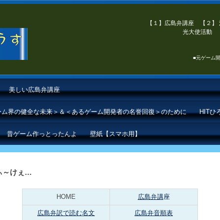
【１】広島弁講座 【２】 
光大使活動 【
■元ゲーム開
美しい広島弁講座
ゲーム界の健全な未来＞＆＜あるゲーム開発者の名誉回復＞のために
HIT
昔ゲーム作っとったんよ
壁紙【スマホ用】
ぃ～けぇ…
HOME
広島弁講
座
広島弁訳で読む名文
広島弁音順表