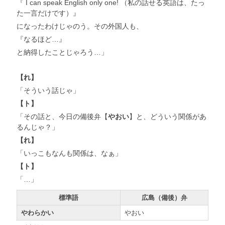
『 I can speak English only one! （私の話せる英語は、たっ
た一言だけです）』
になったわけじゃのう。その外国人も、
『なるほど…』
と納得したことじゃろう…」
【れ】
「そういう話じゃ」
【ト】
「その話と、今日の備後弁【
やおい
】と、どういう関係があ
るんじゃ？」
【れ】
「いっこもなんも関係は、なぁ」
【ト】
「…」
標準語
広島（備後）弁
やわらかい
やおい