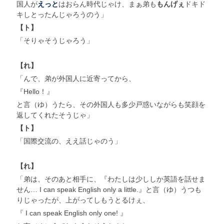
国人が
えっと
はおらん時代じゃけ、まぁ弟も
もんげぇ
ドキド
キしとったんじゃろうのう」
【ト】
「そりゃそうじゃろう」
【れ】
「んで、弟が外国人に近寄ってから、
『Hello！』
と言（ゆ）うたら、その外国人も多少戸惑いながらも笑顔を
返してくれたそうじゃ」
【ト】
「国際交流の、ええ話じゃのう」
【れ】
「弟は、そのあと相手に、『わたしは少ししか英語を話せま
せん… I can speak English only a little.』と言（ゆ）うつも
りじゃったが、上がってしもうとるけぇ、
『 I can speak English only one! 』