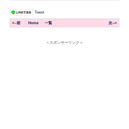
Tweet
<--前
Home
一覧
次-->
＜スポンサーリンク＞