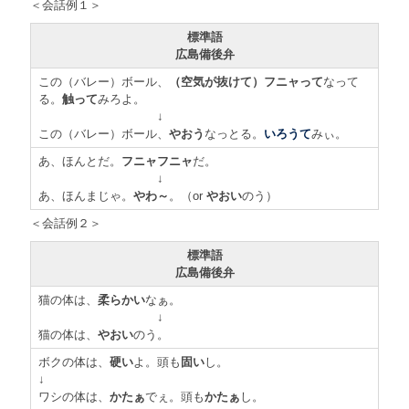
＜会話例１＞
標準語
広島備後弁
この（バレー）ボール、
（空気が抜けて）フニャって
なって
る。
触って
みろよ。
↓
この（バレー）ボール、
やおう
なっとる。
いろうて
みぃ。
あ、ほんとだ。
フニャフニャ
だ。
↓
あ、ほんまじゃ。
やわ～
。（or
やおい
のう）
＜会話例２＞
標準語
広島備後弁
猫の体は、
柔らかい
なぁ。
↓
猫の体は、
やおい
のう。
ボクの体は、
硬い
よ。頭も
固い
し。
↓
ワシの体は、
かたぁ
でぇ。頭も
かたぁ
し。