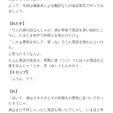
よって、今回は備後弁による翻訳なしの会話形式でやってみ
ましょう。
【れたす】
「ワシの弟の話なんじゃが、弟が学校で英語を習い始めたこ
ろに、たまたま街中で外国人を見かけたけぇ、
『こかぁ勇気を出して、習（な）ろうた英語を使わんといけ
ん』
と思うたそうなんよ。
たぶん英語の先生が、実際に使（つこ）うたほうが英語が上
達するんじゃ！とか、言（ゆ）うたんかのう」
【トロップ】
「ふうん。で？」
【れ】
「ほいで、弟はスタスタとその外国人の男性に近づいて行っ
たそうじゃ。
弟はまだ子供じゃったし英語も習いたてじゃし、いまほど外