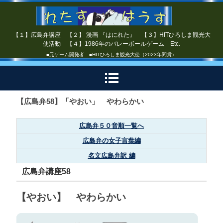
【１】広島弁講座 【２】 漫画 『はにれた』 【３】HITひろしま観光大
使活動 【４】1986年のバレーボールゲーム Etc.
■元ゲーム開発者 ■HITひろしま観光大使（2023年間賞）
【広島弁58】「やおい」 やわらかい
広島弁５０音順一覧へ
広島弁の女子言葉編
名文広島弁訳 編
広島弁講座58
【やおい】 やわらかい