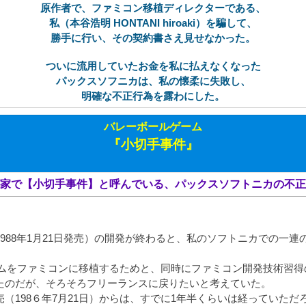
原作者で、ファミコン移植ディレクターである、
私（本谷浩明 HONTANI hiroaki）
を騙して、
勝手に行い、その契約書さえ見せなかった。
ついに流用していたお金を私に払えなくなった
パックスソフニカは、私の懐柔に失敗し、
明確な不正行為を露わにした
。
バレーボールゲーム
『小切手事件』
家で【小切手事件】と呼んでいる、パックスソフトニカの不正
988年1月21日発売）の開発が終わると、私のソフトニカでの一
ームをファミコンに移植するためと、同時にファミコン開発技術習得
たのだが、そろそろフリーランスに戻りたいと考えていた。
（198６年7月21日）からは、すでに1年半くらいは経っていただ