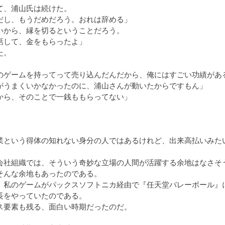
て、浦山氏は続けた。
だし、もうだめだろう。おれは辞める」
いから、縁を切るということだろう。
話して、金をもらったよ」
た。
のゲームを持ってって売り込んだんだから、俺にはすごい功績があ
がうまくいかなかったのに、浦山さんが動いたからですもん」
から、そのことで一銭ももらってない」
業という得体の知れない身分の人ではあるけれど、出来高払いみた
会社組織では、そういう奇妙な立場の人間が活躍する余地はなさそ
そんな余地もあったのである。
、私のゲームがパックスソフトニカ経由で『任天堂バレーボール』
長をやっていたのである。
ス要素も残る、面白い時期だったのだ。