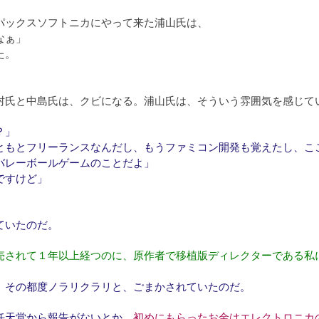
パックスソフトニカにやって来た浦山氏は、
なぁ」
た。
村氏と中島氏は、クビになる。浦山氏は、そういう雰囲気を感じて
？」
ともとフリーランスなんだし、もうファミコン開発も覚えたし、こ
バレーボールゲームのことだよ」
ですけど」
ていたのだ。
売されて１年以上経つのに、原作者で移植版ディレクターである私
、その都度ノラリクラリと、ごまかされていたのだ。
任天堂から報告がないとか、
初めにもらったお金はエレクトロニカ