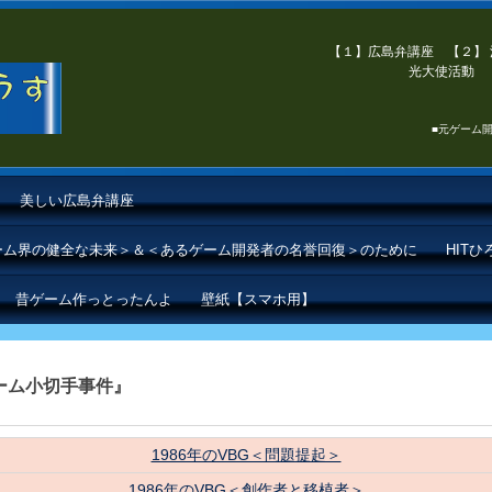
【１】広島弁講座 【２】 
光大使活動 【
■元ゲーム開
美しい広島弁講座
ゲーム界の健全な未来＞＆＜あるゲーム開発者の名誉回復＞のために
HIT
昔ゲーム作っとったんよ
壁紙【スマホ用】
ゲーム小切手事件』
1986年のVBG＜問題提起＞
1986年のVBG＜創作者と移植者＞