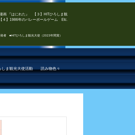
漫画 『はにれた』 【３】HITひろしま観
４】1986年のバレーボールゲーム Etc.
発者 ■HITひろしま観光大使（2023年間賞）
ひろしま観光大使活動
読み物色々