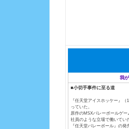
我が
■小切手事件に至る道
『任天堂アイスホッケー』（1
っていた。
原作のMSXバレーボールゲ
社員のような立場で働いてい
『任天堂バレーボール』の発売