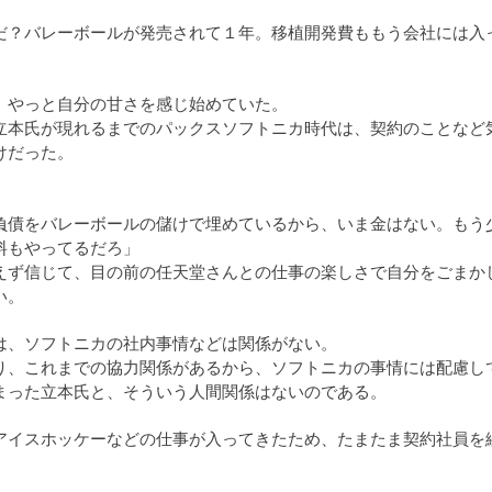
だ？バレーボールが発売されて１年。移植開発費ももう会社には入
、やっと自分の甘さを感じ始めていた。
立本氏が現れるまでのパックスソフトニカ時代は、契約のことなど
けだった。
負債をバレーボールの儲けで埋めているから、いま金はない。もう
料もやってるだろ」
えず信じて、目の前の任天堂さんとの仕事の楽しさで自分をごまか
い。
は、ソフトニカの社内事情などは関係がない。
り、これまでの協力関係があるから、ソフトニカの事情には配慮し
まった立本氏と、そういう人間関係はないのである。
アイスホッケーなどの仕事が入ってきたため、たまたま契約社員を