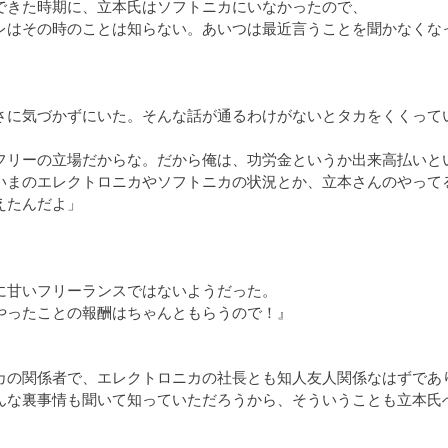
できた時期に、立本氏はソフトニカにいなかったので、
レはその時のことは知らない。あいつは最近言うことを聞かなくな
。
さに気づかずにいた。そんな話が通るわけがないとタカをくくって
」
フリーの立場だからな。だから俺は、功労金というか出来高払いと
いまのエレクトロニカやソフトニカの状況とか、立本さんのやって
えたんだよ」
に甘いフリーランスではないようだった。
やったことの報酬はちゃんともらうので！』
カの関係者で、エレクトロニカの社長とも知人友人関係なはずであ
んな裏事情も聞いて知っていただろうから、そういうことも立本氏