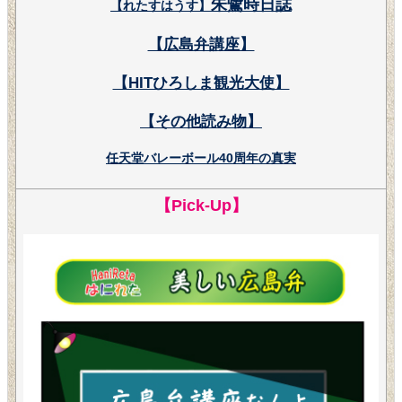
朱鷺時日誌
【れたすはうす】
【広島弁講座】
【HITひろしま観光大使】
【その他読み物】
任天堂バレーボール40周年の真実
【Pick-Up】