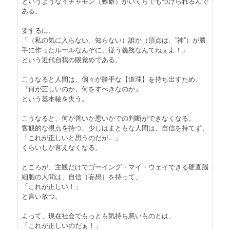
というようなイチャモン（難癖）がいくらでもつけられるんで
ある。
要するに、
「（私の気に入らない、知らない）誰か（頂点は、”神”）が勝
手に作ったルールなんぞに、従う義務なんてねぇよ！」
という近代自我の眼覚めである。
こうなると人間は、個々が勝手な【道理】を持ち出すため、
『何が正しいのか、何をすべきなのか』
という基本軸を失う。
こうなると、何が善いか悪いかでの判断ができなくなる。
客観的な視点を持つ、少しはまともな人間は、自信を持てず、
「これが正しいと思うのだが…」
くらいしか言えなくなる。
ところが、主観だけでゴーイング・マイ・ウェイできる硬直脳
細胞の人間は、自信（妄想）を持って、
「これが正しい！」
と言い放つ。
よって、現在社会でもっとも気持ち悪いものとは、
「これが正しいのだぁ！」