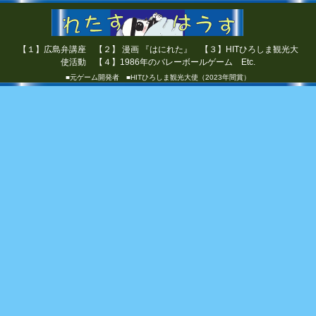
【１】広島弁講座 【２】 漫画 『はにれた』 【３】HITひろしま観光大
使活動 【４】1986年のバレーボールゲーム Etc.
■元ゲーム開発者 ■HITひろしま観光大使（2023年間賞）