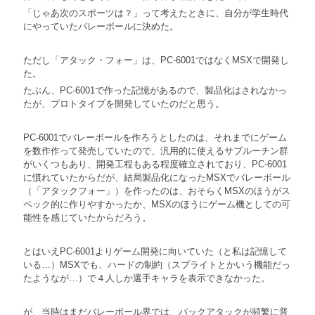
「じゃあ次のスポーツは？」って考えたときに、自分が学生時代
にやっていたバレーボールに決めた。
ただし「アタック・フォー」は、PC-6001ではなくMSXで開発し
た。
たぶん、PC-6001で作った記憶があるので、製品化はされなかっ
たが、プロトタイプを開発していたのだと思う。
PC-6001でバレーボールを作ろうとしたのは、それまでにゲーム
を数作作って発売していたので、汎用的に使えるサブルーチン群
がいくつもあり、開発工程もある程度確立されており、PC-6001
に慣れていたからだが、結局製品化になったMSXでバレーボール
（「アタックフォー」）を作ったのは、おそらくMSXのほうがス
ペック的に作りやすかったか、MSXのほうにゲーム機としての可
能性を感じていたからだろう。
とはいえPC-6001よりゲーム開発に向いていた（と私は記憶して
いる…）MSXでも、ハードの制約（スプライトとかいう機能だっ
たようなが…）で４人しか選手キャラを表示できなかった。
が、当時はまだバレーボール界では、バックアタックが頻繁に普