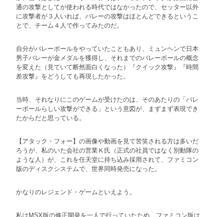
通の攻撃としてが使われる時代ではなかったので、セッター以外
に攻撃者が３人いれば、バレーの攻撃はほとんどできるというこ
とで、チーム４人で作ってみたのだ。
自分がバレーボールをやっていたこともあり、ミュンヘンで日本
男子バレーが金メダルを獲得し、それまでのバレーボールの概念
を変えた（見ていて断然面白くなった）『クイック攻撃』『時間
差攻撃』をどうしても再現したかった。
当時、それなりにこのゲームが受けたのは、そのあたりの「バレ
ーボールらしい攻撃ができる」という意図が、まずまず表現でき
たからだと思っている。
【アタック・フォー】の画像や動画を見て苦笑される方は多いだ
ろうが、私のいた会社の営業Ｋ氏（正式の社員ではなく別動隊の
ような人）が、これを任天堂に持ち込み採用されて、ファミコン
版のディスクシステムで、世界同時発売になった。
かなりのレジェンド・ゲームといえよう。
私はMSX版の修正開発を一人で行っていたため、ファミコン版は