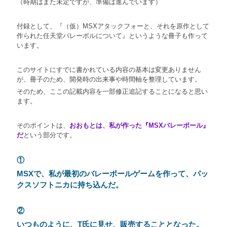
（時期はまた未定ですが、準備は進んでいます）
付録として、『（仮）MSXアタックフォーと、それを原作として
作られた任天堂バレーボルについて』というような冊子も作って
います。
このサイトにすでに書かれている内容の基本は変更ありません
が、冊子のため、開発時の出来事や時間軸を整理しています。
そのため、ここの記載内容を一部修正追記することになると思い
ます。
そのポイントは、
おおもとは、私が作った『MSXバレーボール』
だ
という部分です。
①
MSXで、私が最初のバレーボールゲームを作って、パッ
クスソフトニカに持ち込んだ。
②
いつものように、T氏に見せ、販売することとなった。