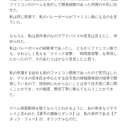
ファミコンのゲームを先行して開発経験のあった同僚のＨ氏に任
せた。
私は同じ部屋で、私のバレーボールがファミコン版になるのを見
ていた。
もちろん、私は原作者のなのでアドバイスや意見は言えたし、求
められた。
私はバレーボールの経験者であったし、ともかくファミコン版で
も、それらしく見える「クイック攻撃」「時間差攻撃」を実現し
たかったので、そのあたりはかなり意見したと思う。
私の所属する会社も初のファミコン開発であったので苦労はした
が、マリオの宮本氏を中心とする任天堂の情報開発部の指導で開
発しているので、技術的にわからないことは全て任天堂に直に聞
くことができ、その都度、懇切丁寧に教えてもらうことができ
た。
ゲーム画面動画を観てもらうとわかるように、あの有名なイヤラ
シイと言われた【選手の腰振りダンス】は、私の原作である【ア
タック・フォー】が、オリジナルなのだ。