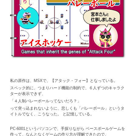
私の原作は、MSXで、【アタック・フォー】となっている。
スペック的に、つまりハード機能の制約で、６人ずつのキャラク
ターが表示できず、
「４人制バレーボールってないだろ？」
って突っ込まれないように、悲しくも「バレーボール」というタ
イトルでなく、こうなった。 と記憶している。
PC-6001というパソコンで、手探りながら ベースボールゲームを
作って、なんとなくゲームの作り方が理解できたので、