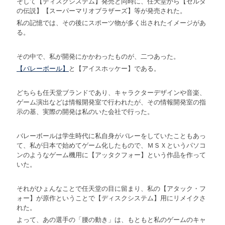
そして【ディスクシステム】発売と同時に、任天堂から【ゼルダ
の伝説】【スーパーマリオブラザーズ】等が発売された。
私の記憶では、その後にスポーツ物が多く出されたイメージがあ
る。
その中で、私が開発にかかわったものが、二つあった。
【バレーボール】
と【アイスホッケー】である。
どちらも任天堂ブランドであり、キャラクターデザインや音楽、
ゲーム演出などは情報開発室で行われたが、その情報開発室の指
示の基、実際の開発は私のいた会社で行った。
バレーボールは学生時代に私自身がバレーをしていたこともあっ
て、私が日本で始めてゲーム化したもので、ＭＳＸというパソコ
ンのようなゲーム機用に【アッタクフォー】という作品を作って
いた。
それがひょんなことで任天堂の目に留まり、私の【アタック・フ
ォー】が原作ということで【ディスクシステム】用にリメイクさ
れた。
よって、あの選手の「腰の動き」は、もともと私のゲームのキャ