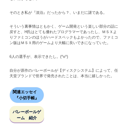
そのとき私が『淡泊』だったから？、いまだに謎である。
そういう裏事情はともかく、ゲーム開発という楽しい部分の話に
戻すと、H氏はとても優れたプログラマーであったし、ＭＳＸよ
りファミコンのほうがハードスペックもよかったので、ファミコ
ン版はＭＳＸ用のゲームより大幅に良いできになっていた。
6人の選手が、表示できたし。(^o^)
自分が原作のバレーボールが【ディスクシステム】によって、任
天堂ブランドで世界で発売されたことは、本当に嬉しかった。
関連エッセイ
『小切手帳』
バレーボールゲ
ーム 紹介