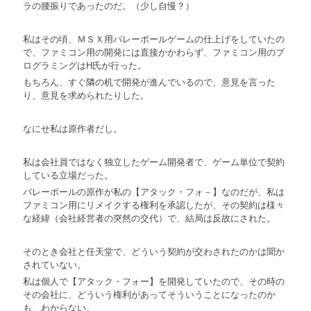
ラの腰振りであったのだ。（少し自慢？）
私はその頃、ＭＳＸ用バレーボールゲームの仕上げをしていたの
で、ファミコン用の開発には直接かかわらず、ファミコン用のプ
ログラミングはH氏が行った。
もちろん、すぐ隣の机で開発が進んでいるので、意見を言った
り、意見を求められたりした。
なにせ私は原作者だし。
私は会社員ではなく独立したゲーム開発者で、ゲーム単位で契約
している立場だった。
バレーボールの原作が私の【アタック・フォ－】なのだが、私は
ファミコン用にリメイクする権利を承認したが、その契約は様々
な経緯（会社経営者の突然の交代）で、結局は反故にされた。
そのとき会社と任天堂で、どういう契約が交わされたのかは聞か
されていない。
私は個人で【アタック・フォー】を開発していたので、その時の
その会社に、どういう権利があってそういうことになったのか
も、わからない。