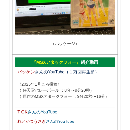
（パッケージ）
『MSXアタックフォー』
紹介動画
バッケン
さんのYouTube（１万回再生超）
〈2025年1月ころ投稿〉
（ 任天堂バレーボール ：8分〜9分20秒）
（ 原作のMSXアタックフォー ：9分20秒〜16分）
T GK
さんのYouTube
れとかつうさぎ
さんのYouTube