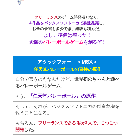
フリーランス
のゲーム開発者となり、
４作品をパックスソフトニカで委託発売
し、
お金の余裕も多少でき、経験も積んだ。
よし、
準備は整った！
念願の
バレーボールゲー
ム
を創るぞ！
＜MSX
＞
アタックフォー
任天堂バレーボールの直接の原作
自分で言うのもなんだけど、
世界初のちゃんと遊べ
るバレーボールゲーム
。
『任天堂バレーボール』の原作
。
そう、
そして、それが、パックスソフトニカの倒産危機を
救うことになる。
もちろん、
フリーランスである 私が1人で、こつこつ
した。
開発