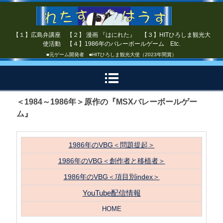
【１】広島弁講座 【２】 漫画 『はにれた』 【３】HITひろしま観光大
使活動 【４】1986年のバレーボールゲーム Etc.
■元ゲーム開発者 ■HITひろしま観光大使（2023年間賞）
＜1984～1986年＞原作の『MSXバレーボールゲー
ム』
1986年のVBG＜問題提起＞
1986年のVBG＜創作者と移植者＞
1986年のVBG＜項目別index＞
YouTube配信情報
HOME