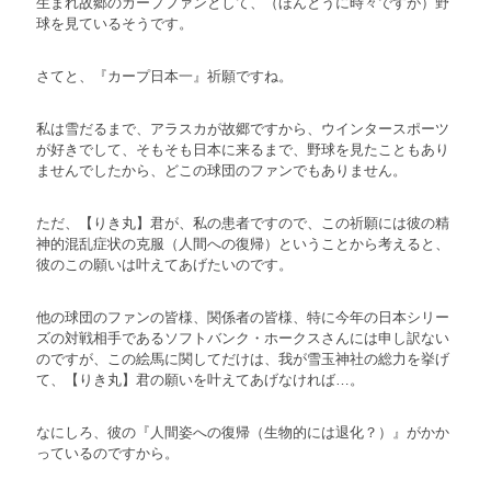
生まれ故郷のカープファンとして、（ほんとうに時々ですが）野
球を見ているそうです。
さてと、『カープ日本一』祈願ですね。
私は雪だるまで、アラスカが故郷ですから、ウインタースポーツ
が好きでして、そもそも日本に来るまで、野球を見たこともあり
ませんでしたから、どこの球団のファンでもありません。
ただ、【りき丸】君が、私の患者ですので、この祈願には彼の精
神的混乱症状の克服（人間への復帰）ということから考えると、
彼のこの願いは叶えてあげたいのです。
他の球団のファンの皆様、関係者の皆様、特に今年の日本シリー
ズの対戦相手であるソフトバンク・ホークスさんには申し訳ない
のですが、この絵馬に関してだけは、我が雪玉神社の総力を挙げ
て、【りき丸】君の願いを叶えてあげなければ…。
なにしろ、彼の『人間姿への復帰（生物的には退化？）』がかか
っているのですから。