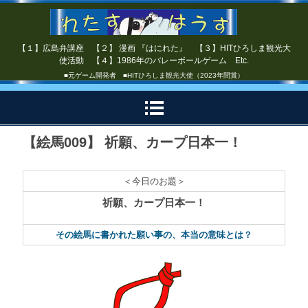
【１】広島弁講座 【２】 漫画 『はにれた』 【３】HITひろしま観光大
使活動 【４】1986年のバレーボールゲーム Etc.
■元ゲーム開発者 ■HITひろしま観光大使（2023年間賞）
【絵馬009】 祈願、カープ日本一！
＜今日のお題＞
祈願、カープ日本一！
その絵馬に書かれた願い事の、本当の意味とは？