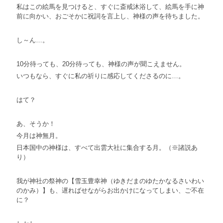
私はこの絵馬を見つけると、すぐに斎戒沐浴して、絵馬を手に神
前に向かい、おごそかに祝詞を言上し、神様の声を待ちました。
し～ん…。
10分待っても、20分待っても、神様の声が聞こえません。
いつもなら、すぐに私の祈りに感応してくださるのに…。
はて？
あ、そうか！
今月は神無月。
日本国中の神様は、すべて出雲大社に集合する月。（※諸説あ
り）
我が神社の祭神の【雪玉豊幸神（ゆきだまのゆたかなるさいわい
のかみ）】も、遅ればせながらお出かけになってしまい、ご不在
に？