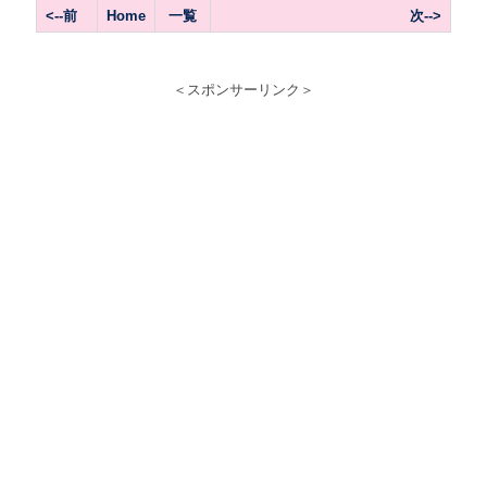
<--前
Home
一覧
次-->
＜スポンサーリンク＞