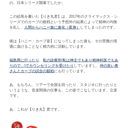
の、日本シリーズ開幕でしたか。
この絵馬を書いた【りき丸君】は、2017年のクライマックス・シ
リーズでのカープの敗戦という予想外の結果によって精神の均衡
を乱し、
人間からハニー族に進化（変身）
してしまったのです。
彼は【ハニー・カープ姿】になってしまった後も、その苦難の境
遇に負けることなく精力的に活動しています。
福島県に行ったり
、
私の診療所(私は神主でもあり精神科医でもあ
りので…)でカウンセリングを受けたり
していますし、
仲の良い奥
さんとカープの試合の観戦
にも行っています。
あ、もちろん、ツアーで全国を回ったり、スタジオに行ったりと
いうような、音楽関係の仕事も、この姿でこなしています。立派
です。
あ、これが【りき丸】君です。