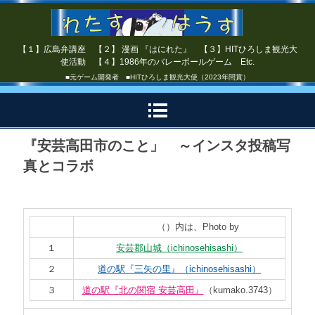
【１】広島弁講座 【２】 漫画 『はにれた』 【３】HITひろしま観光大
使活動 【４】1986年のバレーボールゲーム Etc.
■元ゲーム開発者 ■HITひろしま観光大使（2023年間賞）
『安芸高田市のこと」 ～インスタ投稿写
真とコラボ
（）内は、Photo by
１
安芸郡山城（ichinosehisashi）
２
道の駅『三矢の里』（ichinosehisashi）
３
道の駅『北の関宿 安芸高田』
（kumako.3743）