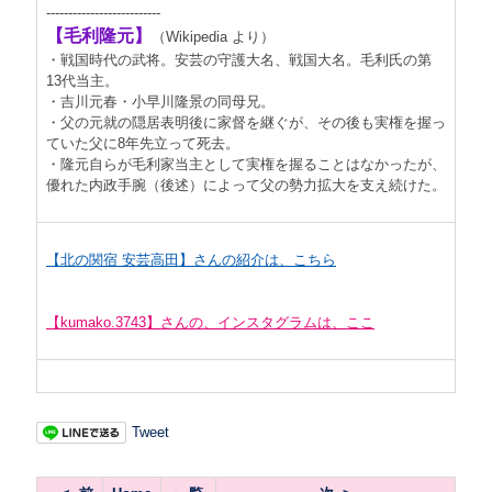
--------------------------
【毛利隆元】
（Wikipedia より）
・戦国時代の武将。安芸の守護大名、戦国大名。毛利氏の第
13代当主。
・吉川元春・小早川隆景の同母兄。
・父の元就の隠居表明後に家督を継ぐが、その後も実権を握っ
ていた父に8年先立って死去。
・隆元自らが毛利家当主として実権を握ることはなかったが、
優れた内政手腕（後述）によって父の勢力拡大を支え続けた。
【北の関宿 安芸高田】さんの紹介は、こちら
【kumako.3743】さんの、インスタグラムは、ここ
Tweet