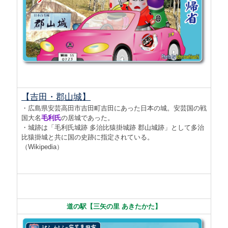
【吉田・郡山城】
・広島県安芸高田市吉田町吉田にあった日本の城。安芸国の戦
国大名
毛利氏
の居城であった。
・城跡は「毛利氏城跡 多治比猿掛城跡 郡山城跡」として多治
比猿掛城と共に国の史跡に指定されている。
（Wikipedia）
道の駅【三矢の里 あきたかた】