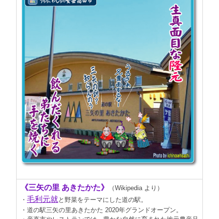
《三矢の里 あきたかた》
（Wikipedia より）
毛利元就
・
と野菜をテーマにした道の駅。
・道の駅三矢の里あきたかた 2020年グランドオープン。