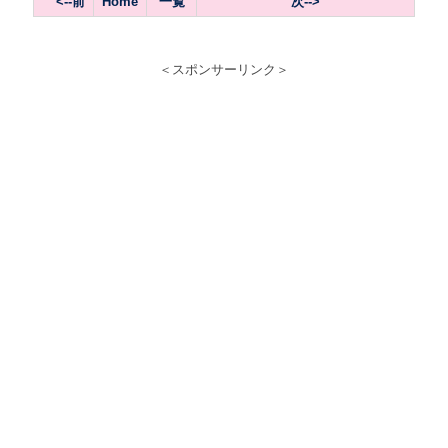
<--前
Home
一覧
次--
>
＜スポンサーリンク＞