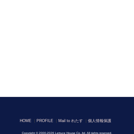
HOME
PROFILE
Mail to れたす
個人情報保護
Copyright © 2000-2026 Lettuce House Co.,ltd. All rights reserved.