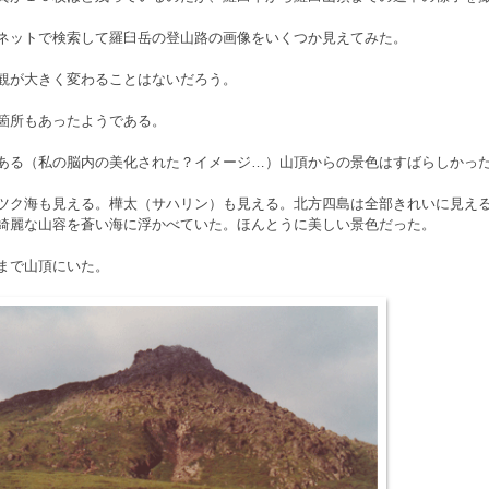
ネットで検索して羅臼岳の登山路の画像をいくつか見えてみた。
観が大きく変わることはないだろう。
箇所もあったようである。
ある（私の脳内の美化された？イメージ…）山頂からの景色はすばらしかっ
ツク海も見える。樺太（サハリン）も見える。北方四島は全部きれいに見え
綺麗な山容を蒼い海に浮かべていた。ほんとうに美しい景色だった。
まで山頂にいた。