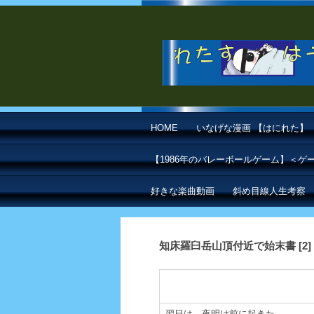
HOME
いなげな漫画 【はにれた】
【1986年のバレーボールゲーム】＜
好きな楽曲動画
斜め目線人生考察
知床羅臼岳山頂付近で始末書 [2]
翌日は、夜明け前に起きた。