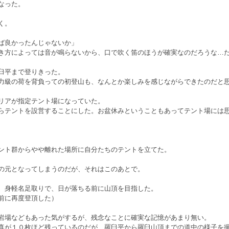
なった。
く。
ば良かったんじゃないか」
き方によっては音が鳴らないから、口で吹く笛のほうが確実なのだろうな…
臼平まで登りきった。
力級の荷を背負っての初登山も、なんとか楽しみを感じながらできたのだと
リアが指定テント場になっていた。
らテントを設営することにした。お盆休みということもあってテント場には
ント群からやや離れた場所に自分たちのテントを立てた。
の元となってしまうのだが、それはこのあとで。
、身軽名足取りで、日が落ちる前に山頂を目指した。
前に再度登頂した）
岩場などもあった気がするが、残念なことに確実な記憶があまり無い。
真が１０枚ほど残っているのだが、羅臼平から羅臼山頂までの道中の様子を