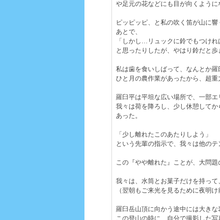
や足元の花などにも目が向くように
ピッピッピ、と私の吹く笛が山に響
あとで、
「しかし…リュックに鈴でもつけれ
と思ったりしたが、やはり鈴だと歩
私は歯を食いしばって、なんとか羅
ひと月の農作業があったから、超重
羅臼平は平坦な広い場所で、一部エ
我々は荷を降ろし、少し休憩してか
あった。
「少し離れたこのあたりしよう」
という先輩の指示で、我々は他のテ
この『やや離れた』ことが、大問題
我々は、水筒とお菓子だけを持って
（翌朝もご来光を見るために夜明け
羅臼岳山頂に向かう途中には大きな
この登山の時に、自分で撮影した写