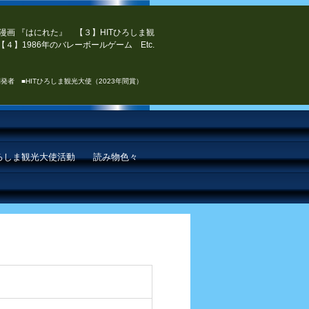
漫画 『はにれた』 【３】HITひろしま観
４】1986年のバレーボールゲーム Etc.
発者 ■HITひろしま観光大使（2023年間賞）
ひろしま観光大使活動
読み物色々