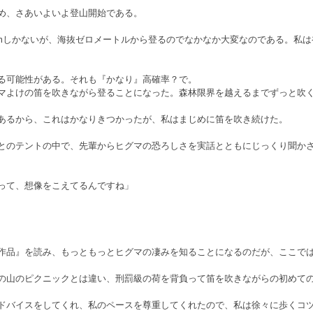
め、さあいよいよ登山開始である。
61mしかないが、海抜ゼロメートルから登るのでなかなか大変なのである。私
る可能性がある。それも『かなり』高確率？で。
マよけの笛を吹きながら登ることになった。森林限界を越えるまでずっと吹
あるから、これはかなりきつかったが、私はまじめに笛を吹き続けた。
とのテントの中で、先輩からヒグマの恐ろしさを実話とともにじっくり聞か
って、想像をこえてるんですね」
作品』を読み、もっともっとヒグマの凄みを知ることになるのだが、ここで
の山のピクニックとは違い、刑罰級の荷を背負って笛を吹きながらの初めて
ドバイスをしてくれ、私のペースを尊重してくれたので、私は徐々に歩くコ