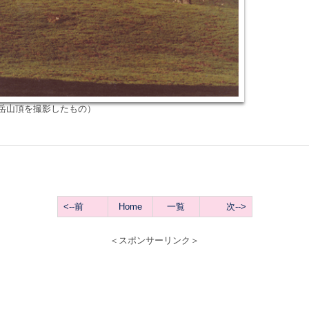
頂を撮影したもの）
<--前
Home
一覧
次-->
＜スポンサーリンク＞