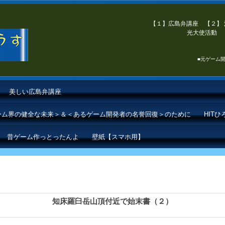
【１】広島弁講座 【２】 
光大使活動 【
■元ゲーム開
美しい広島弁講座
ゲーム界の健全な未来＞＆＜あるゲーム開発者の名誉回復＞のために
HIT
昔ゲーム作っとったんよ
壁紙【スマホ用】
知床羅臼岳山頂付近で始末書（２）