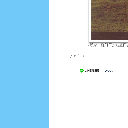
（私が、羅臼平から羅臼岳山
（つづく）
Tweet