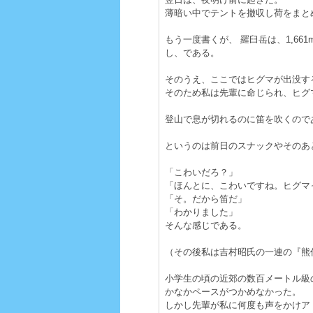
薄暗い中でテントを撤収し荷をまと
もう一度書くが、 羅臼岳は、1,6
し、である。
そのうえ、ここではヒグマが出没す
そのため私は先輩に命じられ、ヒグ
登山で息が切れるのに笛を吹くので
というのは前日のスナックやそのあ
「こわいだろ？」
「ほんとに、こわいですね。ヒグマ
「そ。だから笛だ」
「わかりました」
そんな感じである。
（その後私は吉村昭氏の一連の『熊
小学生の頃の近郊の数百メートル級
かなかペースがつかめなかった。
しかし先輩が私に何度も声をかけア