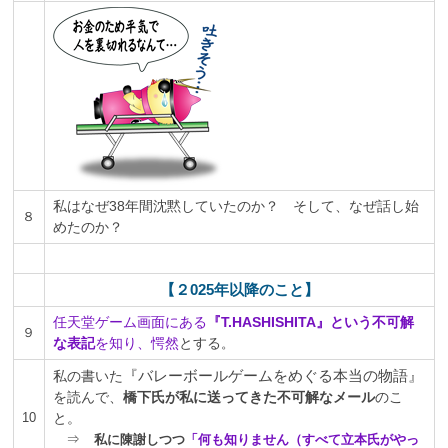
私はなぜ38年間沈黙していたのか？ そして、なぜ話し始
８
めたのか？
【２025年以降のこと】
任天堂ゲーム画面にある
『T.HASHISHITA』という不可解
９
な表記
を知り、愕然
とする
。
『バレーボールゲームをめぐる本当の物語』
私の書いた
を読んで、
橋下氏が私に送ってきた不可解なメール
のこ
10
と。
⇒
私に陳謝しつつ
「何も知りません（すべて立本氏がやっ