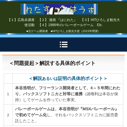
【１】広島弁講座 【２】 漫画 『はにれた』 【３】HITひろしま観光大
使活動 【４】1986年のバレーボールゲーム Etc.
■元ゲーム開発者 ■HITひろしま観光大使（2023年間賞）
＜問題提起＞解説する具体的ポイント
＜解説
証明の具体的ポイント＞
あるいは
本谷浩明が、フリーランス開発者として、4～５年間にわた
り、パックスソフトニカと対等に連携
（諸権利は本谷が保
１
持）してゲームを作っていた事実。
バレーボールゲームは、本谷浩明が『MSXバレーボール』
で初めてゲーム化
し、それをパックスソフトニカに販売委
２
託し
たこと。