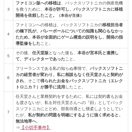
ファミコン版への移植は
、パックスソフトニカの倒産危機
を救うために、
本谷が許可し、パックスソフトニカに移植
３
開発を依頼したこと。
（本谷が主体）
ファミコンへの移植は、パックスソフトニカの
移植担当者
の橋下氏が、バレーボールについての知識も関心もなかっ
４
たため、本谷が全面的にゲーム構造の説明をし、開発の指
導監修をした
こと。
その後、
任天堂版
となった後も、
本谷が宮本氏と連携し
５
て、ディレクターであった
こと。
フリーランスである私の知らぬ事情で、
パックスソフトニ
カの経営者が変わり、私に相談もなく任天堂さんと契約が
６
され
、そこで
得られたお金をパックスソフトニカ（エレク
トロニカ？）が勝手に
流用
したこと
。
任天堂さんと業務契約をするために、私には契約書もお金
も渡さないが、私を対任天堂さんへの『顔』としてパック
スソフトニカにとどめ、部長待遇とし懐柔しようとしてい
７
たが、
私が契約の問題を明確にするように強く求めると、
無法地帯へ
。
⇒
【小切手事件】