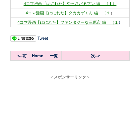
4コマ漫画【はにれた】やっさだるマン 編 （１）
4コマ漫画【はにれた】タカカゲくん 編 （１
）
4コマ漫画【はにれた】ファンタジーな三原市 編 （１
）
Tweet
<--前
Home
一覧
次--
>
＜スポンサーリンク＞