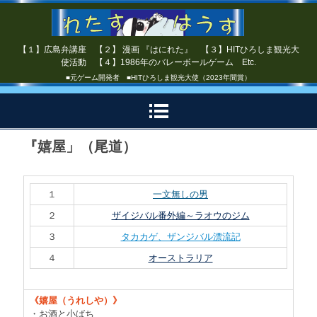
【１】広島弁講座 【２】 漫画 『はにれた』 【３】HITひろしま観光大
使活動 【４】1986年のバレーボールゲーム Etc.
■元ゲーム開発者 ■HITひろしま観光大使（2023年間賞）
『嬉屋」（尾道）
１
一文無しの男
２
ザイジバル番外編～ラオウのジム
３
タカカゲ、ザンジバル漂流記
４
オーストラリア
《嬉屋（うれしや）》
・お酒と小ばち