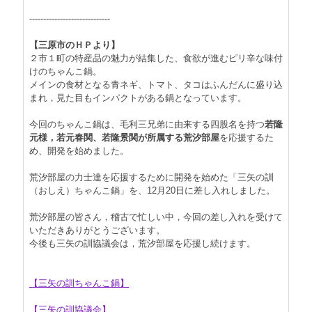
-----------------------------
【三原市のＨＰより】
２市１町の特産品の魅力が結集した、食欲が進むピリ辛な味付
けのちゃんこ鍋。
メインの食材となる青ネギ、トマト、タコはふんだんに盛り込
まれ，見た目もインパクトがある鍋となっています。
今回のちゃんこ鍋は、毛利三兄弟に由来する四股名を持つ
若隆
元様，若元春関、若隆景関が所属する荒汐部屋
を応援するた
め、開発を始めました。
荒汐部屋の力士達を応援するために開発を始めた「三矢の訓
（おしえ）ちゃんこ鍋」を、12月20日に差し入れしました。
荒汐部屋の皆さん，稽古で忙しい中，今回の差し入れを受けて
いただきありがとうございます。
今後も三矢の訓協議会は，荒汐部屋を応援し続けます。
【三矢の訓ちゃんこ鍋】
【三矢の訓協議会】