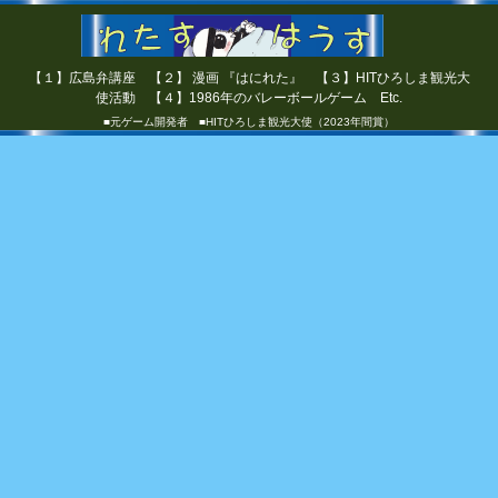
【１】広島弁講座 【２】 漫画 『はにれた』 【３】HITひろしま観光大
使活動 【４】1986年のバレーボールゲーム Etc.
■元ゲーム開発者 ■HITひろしま観光大使（2023年間賞）