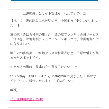
三原出身、当サイト管理者『れたす』の一言
【祝！！ 道の駅みはら神明の里 中国地方で1位になりまし
た！ 】
道の駅「みはら神明の里」が、道の駅ファン向け会員サービス
「道ゆき」の地方別チェックインランキングで、中国地方１位
になりました。
瀬戸内の多島美、ご当地グルメや特産品など、三原の魅力が集
まったスポットです。
お出かけの際は、是非お立ち寄りください。 と
いう投稿を、FACEBOOK と Instagram で見ました！ 私のサ
イトでも、ご報告いたします！ ばんざ～い！！
(091)
『三原神明の里』のHP