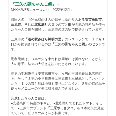
『三矢の訓ちゃんこ鍋』
（
NHKのWEBニュースより 2022年12月）
戦国大名、毛利元就の３人の息子にゆかりのある
安芸高田市
、
三原市
、それに
北広島町
の３つの市と町が各地の特産品を使っ
たちゃんこ鍋を開発し、三原市の道の駅で提供されています。
三原市の
「道の駅みはら神明の里」
のレストランで、１２月１
日から提供されているのは
「三矢の訓ちゃんこ鍋」のセット
で
す。
毛利元就は、３本の矢を束ねれば簡単には折れないことから３
人の息子に結束の大切さを説いたとされています。
長男の毛利隆元は安芸高田市を、次男の吉川元春は北広島町
を、そして３男の小早川隆景は三原市を本拠地としていたこと
から、３つの市と町は地域を盛り上げようと、各地の特産品を
使ったメニューの開発に取り組んできました。
完成したちゃんこ鍋は、
●安芸高田市特産のネギと、●北広島町でとれたトマト、そし
て、●三原市のブランド
「三原やっさタコ」
を３本の矢に見立
てていて、ピリ辛のみそ味が特徴です。