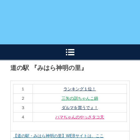
道の駅 『みはら神明の里』
１
ランキング１位！
２
三矢の訓ちゃんこ鍋
３
ダルマを買うでぇ！
４
ハマちゃんのやっさタコ天
【道の駅・みはら神明の里】WEBサイトは、ここ