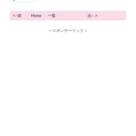
<--前
Home
一覧
次-- >
＜スポンサーリンク＞