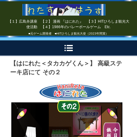
【１】広島弁講座 【２】 漫画 『はにれた』 【３】HITひろしま観光大
使活動 【４】1986年のバレーボールゲーム Etc.
■元ゲーム開発者 ■HITひろしま観光大使（2023年間賞）
【はにれた＜タカカゲくん＞】 高級ステ
ーキ店にて その２