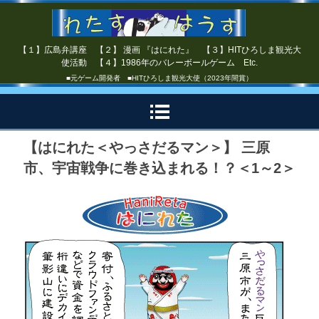
【１】広島弁講座 【２】 漫画 『はにれた』 【３】HITひろしま観光大
使活動 【４】1986年のバレーボールゲーム Etc.
■元ゲーム開発者 ■HITひろしま観光大使（2023年間賞）
【はにれた＜やっさだるマン＞】 三原
市、宇宙戦争に巻き込まれる！？＜1～2＞