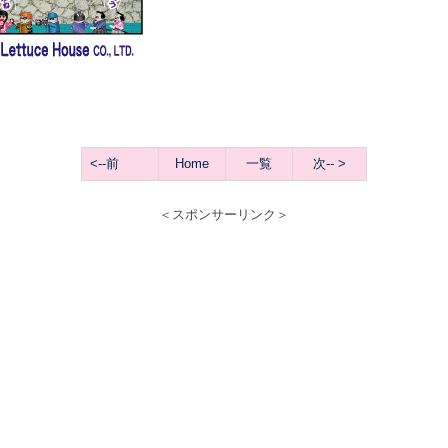
<--前
Home
一覧
次
-- >
＜スポンサーリンク＞