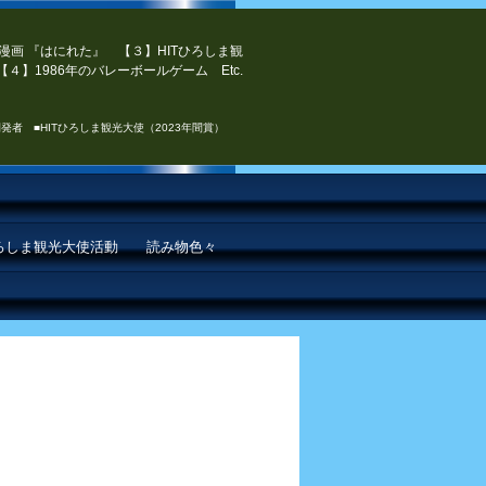
漫画 『はにれた』 【３】HITひろしま観
４】1986年のバレーボールゲーム Etc.
発者 ■HITひろしま観光大使（2023年間賞）
ひろしま観光大使活動
読み物色々