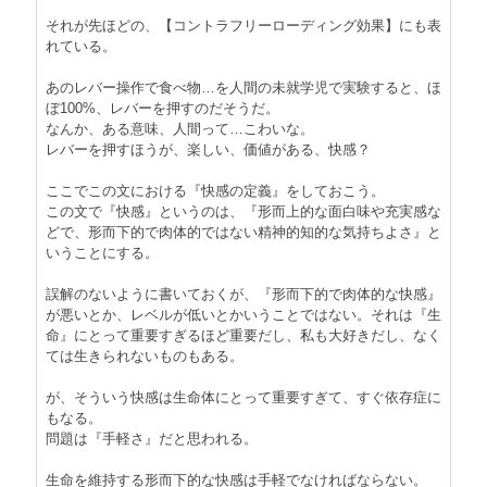
それが先ほどの、【コントラフリーローディング効果】にも表
れている。
あのレバー操作で食べ物…を人間の未就学児で実験すると、ほ
ぼ100%、レバーを押すのだそうだ。
なんか、ある意味、人間って…こわいな。
レバーを押すほうが、楽しい、価値がある、快感？
ここでこの文における『快感の定義』をしておこう。
この文で『快感』というのは、『形而上的な面白味や充実感な
どで、形而下的で肉体的ではない精神的知的な気持ちよさ』と
いうことにする。
誤解のないように書いておくが、『形而下的で肉体的な快感』
が悪いとか、レベルが低いとかいうことではない。それは『生
命』にとって重要すぎるほど重要だし、私も大好きだし、なく
ては生きられないものもある。
が、そういう快感は生命体にとって重要すぎて、すぐ依存症に
もなる。
問題は『手軽さ』だと思われる。
生命を維持する形而下的な快感は手軽でなければならない。