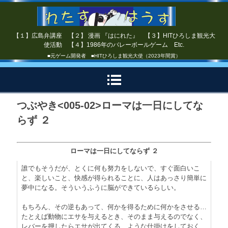
【１】広島弁講座 【２】 漫画 『はにれた』 【３】HITひろしま観光大
使活動 【４】1986年のバレーボールゲーム Etc.
■元ゲーム開発者 ■HITひろしま観光大使（2023年間賞）
つぶやき<005-02>ローマは一日にしてな
らず ２
ローマは一日にしてならず ２
誰でもそうだが、とくに何も努力をしないで、すぐ面白いこ
と、楽しいこと、快感が得られることに、人はあっさり簡単に
夢中になる。そういうふうに脳ができているらしい。
もちろん、その逆もあって、何かを得るために何かをさせる…
たとえば動物にエサを与えるとき、そのまま与えるのでなく、
レバーを押したらエサが出てくる…ような仕掛けをしておく