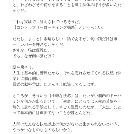
と、わざわざその何かをすることを選ぶ個体のほうが多いんだ
そうだ。
これは実験で、証明されているそうだ。
【コントラフリーローディング効果】というらしい。
ただし、まことに素晴らしい！話であるが、飼い猫だけは唯
一、レバーを押さないそうだ。
さすが、猫は優雅だ。
でも、なぜ飼い猫だけ？
話を戻そう。
人生は基本的に苦痛だから、それを忘れさせてくれる快感（快
楽）に脳は弱い。
最近の脳科学は、たぶんそう結論してる…はず。
ところが、そういう【手軽な快感】は、たいがい脳内のドーパ
ミンか何かが出るだけで、『生命』にとっては人生の苦悩を一
時的に忘れる手段として、すごく重要なのだが、『人生』にと
って基本的には重要でないことがほとんどだ。
人間はたんなる快感以上の何かがないと生きられないという、
やっかいなものなものらしいから。