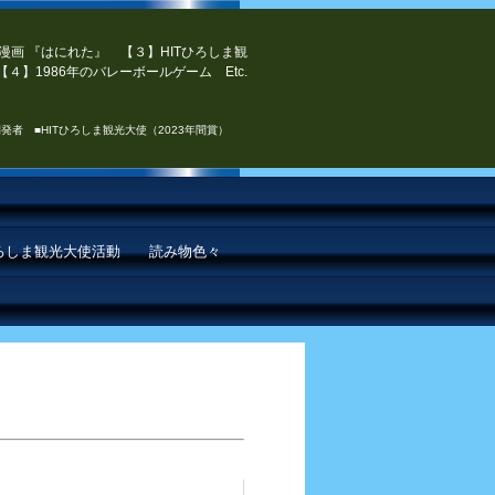
漫画 『はにれた』 【３】HITひろしま観
４】1986年のバレーボールゲーム Etc.
発者 ■HITひろしま観光大使（2023年間賞）
ひろしま観光大使活動
読み物色々