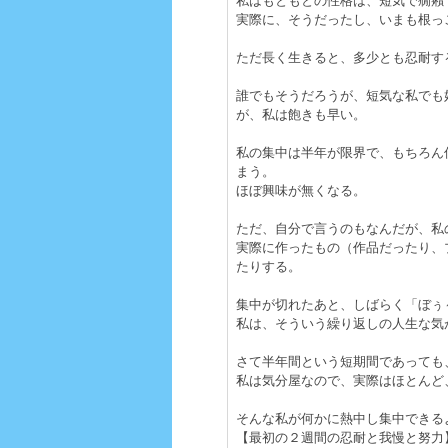
私はもともとの性格は、短気で癇癪
実際に、そうだったし、いまも根っ
ただ長く生きると、多少とも忍耐す
誰でもそうだろうが、短気な私でも
が、私は飽きも早い。
私の集中は半年が限界で、もちろん
まう。
ほぼ興味が無くなる。
ただ、自分で言うのもなんだが、私
実際に作ったもの（作品だったり、
たりする。
集中が切れたあと、しばらく「ぼぅ
私は、そういう繰り返しの人生な気
さて半年間という短期間であっても
私は気分屋なので、実際はほとんど
そんな私が何かに熱中し集中できる
【最初の２週間の忍耐と我慢と努力