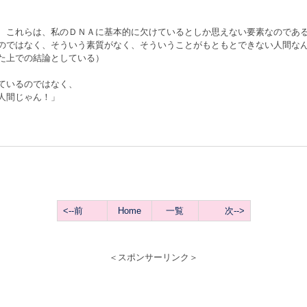
、これらは、私のＤＮＡに基本的に欠けているとしか思えない要素なのであ
のではなく、そういう素質がなく、そういうことがもともとできない人間な
た上での結論としている）
ているのではなく、
人間じゃん！」
<--前
Home
一覧
次-->
＜スポンサーリンク＞