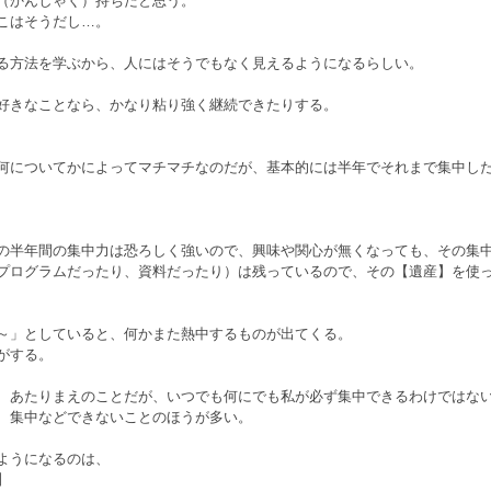
（かんしゃく）持ちだと思う。
こはそうだし…。
る方法を学ぶから、人にはそうでもなく見えるようになるらしい。
好きなことなら、かなり粘り強く継続できたりする。
何についてかによってマチマチなのだが、基本的には半年でそれまで集中し
の半年間の集中力は恐ろしく強いので、興味や関心が無くなっても、その集
プログラムだったり、資料だったり）は残っているので、その【遺産】を使
～」としていると、何かまた熱中するものが出てくる。
がする。
、あたりまえのことだが、いつでも何にでも私が必ず集中できるわけではな
、集中などできないことのほうが多い。
ようになるのは、
】