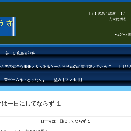
【１】広島弁講座 【２】 
光大使活動 【
■元ゲーム開
美しい広島弁講座
ゲーム界の健全な未来＞＆＜あるゲーム開発者の名誉回復＞のために
HIT
昔ゲーム作っとったんよ
壁紙【スマホ用】
ーマは一日にしてならず １
ローマは一日にしてならず １