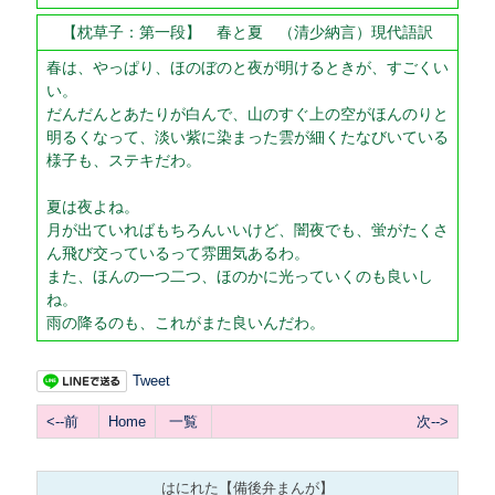
【枕草子：第一段】 春と夏 （清少納言）現代語訳
春は、やっぱり、ほのぼのと夜が明けるときが、すごくい
い。
だんだんとあたりが白んで、山のすぐ上の空がほんのりと
明るくなって、淡い紫に染まった雲が細くたなびいている
様子も、ステキだわ。
夏は夜よね。
月が出ていればもちろんいいけど、闇夜でも、蛍がたくさ
ん飛び交っているって雰囲気あるわ。
また、ほんの一つ二つ、ほのかに光っていくのも良いし
ね。
雨の降るのも、これがまた良いんだわ。
Tweet
<--前
Home
一覧
次-->
はにれた【備後弁まんが】