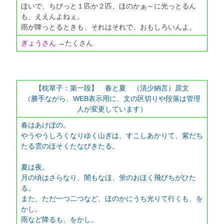
ほいで、ちびっと１匹か２匹、ほのかぁ～に光っとるん
も、ええんよねぇ。
雨が降っとるときも、それはそれで、おもしろいんよ。
ぎょうさん
→たくさん
【枕草子：第一段】 春と夏 （清少納言）原文
（勝手ながら、WEB表示用に、文の区切りや段落は管理
人が変更しています）
春はあけぼの。
やうやうしろくなりゆく山ぎは、すこしあかりて、紫だち
たる雲のほそくたなびきたる。
夏は夜。
月の頃はさらなり、闇もなほ、蛍のおほく飛びちがひた
る。
また、ただ一つ二つなど、ほのかにうち光りて行くも、を
かし。
雨など降るも、をかし。