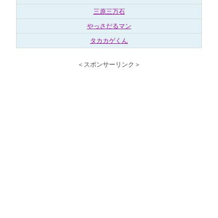
三原三万石
やっさだるマン
タカカゲくん
＜スポンサーリンク＞