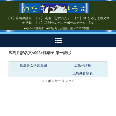
【１】広島弁講座 【２】 漫画 『はにれた』 【３】HITひろしま観光大
使活動 【４】1986年のバレーボールゲーム Etc.
■元ゲーム開発者 ■HITひろしま観光大使（2023年間賞）
広島弁訳名文<002>枕草子 第一段①
広島弁女子言葉編
広島弁講座
広島弁音順表
＜スポンサーリンク＞