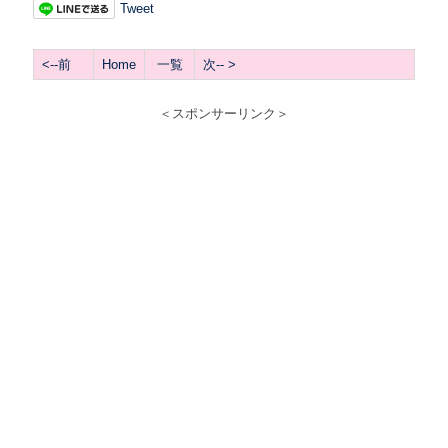
Tweet
<--前
Home
一覧
次-- >
＜スポンサーリンク＞