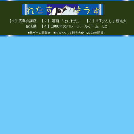
【１】広島弁講座 【２】 漫画 『はにれた』 【３】HITひろしま観光大
使活動 【４】1986年のバレーボールゲーム Etc.
■元ゲーム開発者 ■HITひろしま観光大使（2023年間賞）