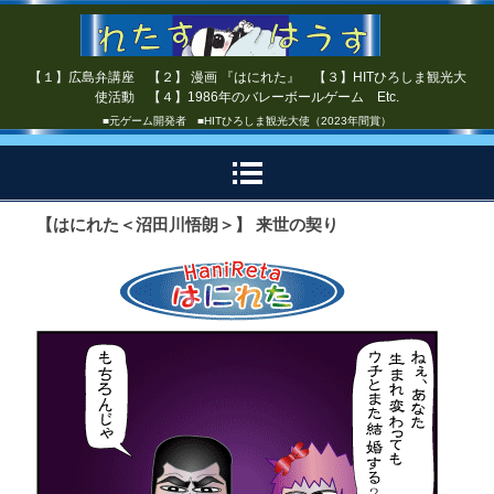
【１】広島弁講座 【２】 漫画 『はにれた』 【３】HITひろしま観光大
使活動 【４】1986年のバレーボールゲーム Etc.
■元ゲーム開発者 ■HITひろしま観光大使（2023年間賞）
【はにれた＜沼田川悟朗＞】 来世の契り