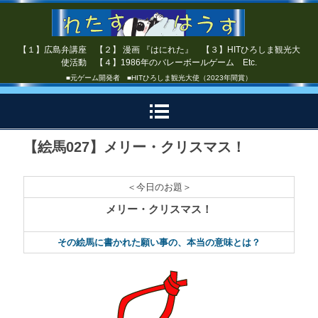
【１】広島弁講座 【２】 漫画 『はにれた』 【３】HITひろしま観光大
使活動 【４】1986年のバレーボールゲーム Etc.
■元ゲーム開発者 ■HITひろしま観光大使（2023年間賞）
【絵馬027】メリー・クリスマス！
＜今日のお題＞
メリー・クリスマス！
その絵馬に書かれた願い事の、本当の意味とは？