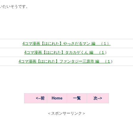
。
いたいそうです。
4コマ漫画【はにれた】やっさだるマン 編 （１）
4コマ漫画【はにれた】タカカゲくん 編 （１
）
4コマ漫画【はにれた】ファンタジー三原市 編 （１
）
<--前
Home
一覧
次--
>
＜スポンサーリンク＞