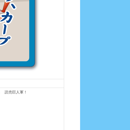
→ 読売巨人軍！