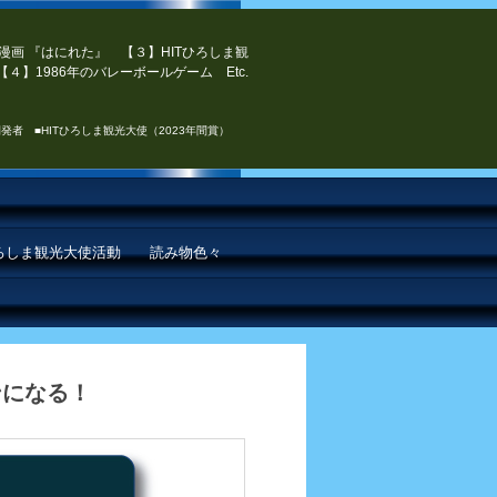
漫画 『はにれた』 【３】HITひろしま観
４】1986年のバレーボールゲーム Etc.
発者 ■HITひろしま観光大使（2023年間賞）
ひろしま観光大使活動
読み物色々
ンになる！