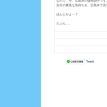
なので、今、広島弁の猛特訓中です
自分の素直な気持ちを、広島弁で言
ほんとかよ～？
たぶん…。
Tweet