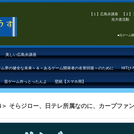
【１】広島弁講座 【２】 
光大使活動 【
■元ゲーム開
美しい広島弁講座
ゲーム界の健全な未来＞＆＜あるゲーム開発者の名誉回復＞のために
HIT
昔ゲーム作っとったんよ
壁紙【スマホ用】
24＞ そらジロー、日テレ所属なのに、カープファ