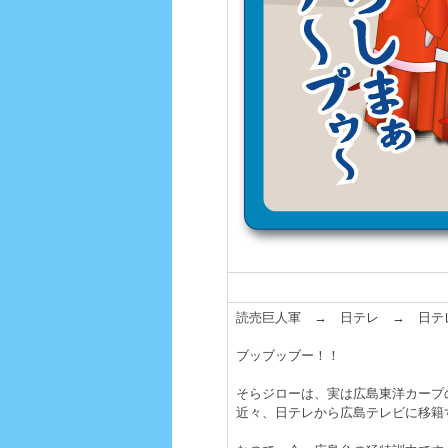
読売巨人軍 → 日テレ → 日テ
ブッブッブー！！
そらジローは、実は広島東洋カープ
近々、日テレから広島テレビに移籍