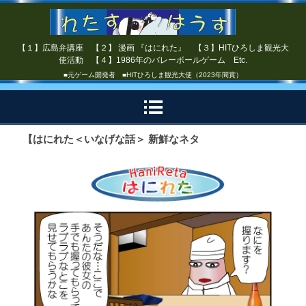
【１】広島弁講座 【２】 漫画 『はにれた』 【３】HITひろしま観光大
使活動 【４】1986年のバレーボールゲーム Etc.
■元ゲーム開発者 ■HITひろしま観光大使（2023年間賞）
【はにれた＜いなげな話＞ 新鮮なネタ