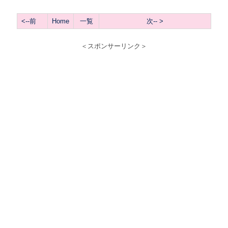
<
--前
Home
一覧
次-- >
＜スポンサーリンク＞