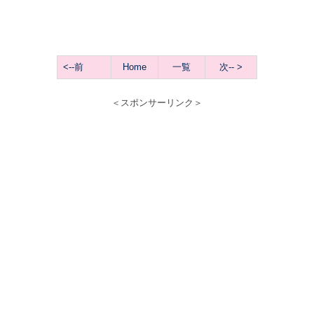
<
--前
Home
一覧
次-- >
＜スポンサーリンク＞