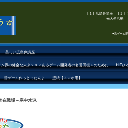
【１】広島弁講座 【２】 
光大使活動 【
■元ゲーム開
美しい広島弁講座
ゲーム界の健全な未来＞＆＜あるゲーム開発者の名誉回復＞のために
HIT
昔ゲーム作っとったんよ
壁紙【スマホ用】
常在戦場～寒中水泳