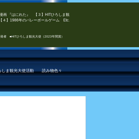
漫画 『はにれた』 【３】HITひろしま観
４】1986年のバレーボールゲーム Etc.
発者 ■HITひろしま観光大使（2023年間賞）
ひろしま観光大使活動
読み物色々