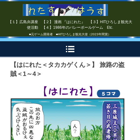
【１】広島弁講座 【２】 漫画 『はにれた』 【３】HITひろしま観光大
使活動 【４】1986年のバレーボールゲーム Etc.
■元ゲーム開発者 ■HITひろしま観光大使（2023年間賞）
【はにれた＜タカカゲくん＞】 旅路の盗
賊＜1～4＞