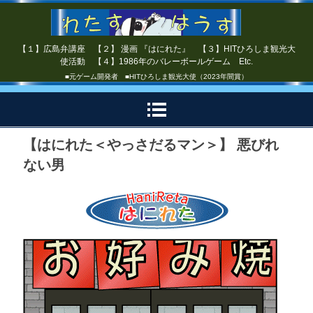
【１】広島弁講座 【２】 漫画 『はにれた』 【３】HITひろしま観光大
使活動 【４】1986年のバレーボールゲーム Etc.
■元ゲーム開発者 ■HITひろしま観光大使（2023年間賞）
【はにれた＜やっさだるマン＞】 悪びれ
ない男