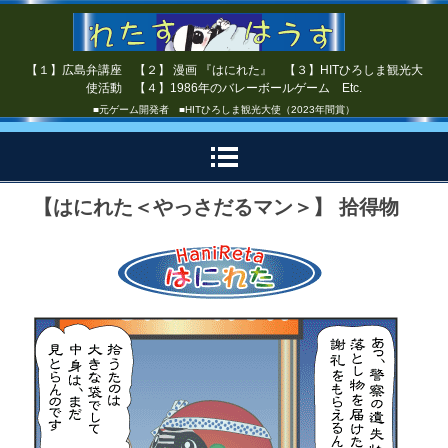
【１】広島弁講座 【２】 漫画 『はにれた』 【３】HITひろしま観光大
使活動 【４】1986年のバレーボールゲーム Etc.
■元ゲーム開発者 ■HITひろしま観光大使（2023年間賞）
【はにれた＜やっさだるマン＞】 拾得物