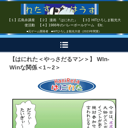
【１】広島弁講座 【２】 漫画 『はにれた』 【３】HITひろしま観光大
使活動 【４】1986年のバレーボールゲーム Etc.
■元ゲーム開発者 ■HITひろしま観光大使（2023年間賞）
【はにれた＜やっさだるマン＞】 WIn-
Winな関係＜1～2＞