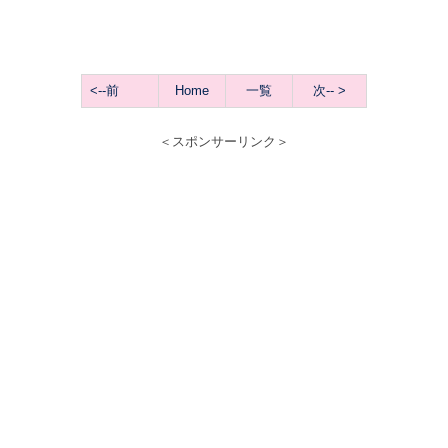
<--前
Home
一覧
次
-- >
＜スポンサーリンク＞