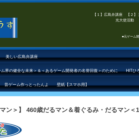
【１】広島弁講座 【２】 
光大使活動 【
■元ゲーム開
美しい広島弁講座
ゲーム界の健全な未来＞＆＜あるゲーム開発者の名誉回復＞のために
HIT
昔ゲーム作っとったんよ
壁紙【スマホ用】
マン＞】 460歳だるマン＆着ぐるみ・だるマン＜1