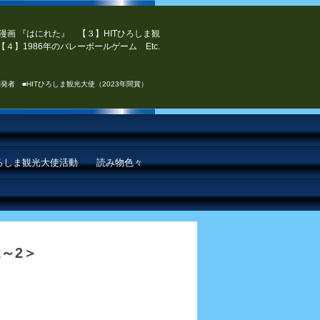
漫画 『はにれた』 【３】HITひろしま観
４】1986年のバレーボールゲーム Etc.
発者 ■HITひろしま観光大使（2023年間賞）
ひろしま観光大使活動
読み物色々
～2＞