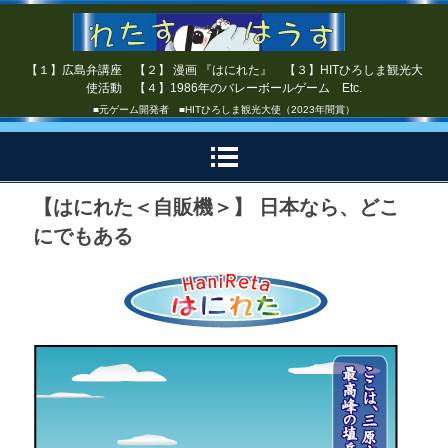
【１】広島弁講座 【２】 漫画 『はにれた』 【３】HITひろしま観光大
使活動 【４】1986年のバレーボールゲーム Etc.
■元ゲーム開発者 ■HITひろしま観光大使（2023年間賞）
【はにれた＜自販機＞】 日本なら、どこ
にでもある