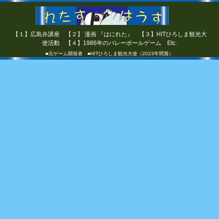
【１】広島弁講座 【２】 漫画 『はにれた』 【３】HITひろしま観光大
使活動 【４】1986年のバレーボールゲーム Etc.
■元ゲーム開発者 ■HITひろしま観光大使（2023年間賞）