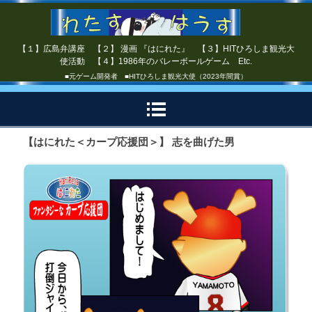
【１】広島弁講座 【２】 漫画 『はにれた』 【３】HITひろしま観光大
使活動 【４】1986年のバレーボールゲーム Etc.
■元ゲーム開発者 ■HITひろしま観光大使（2023年間賞）
【はにれた＜カープ応援団＞】 志を曲げた男