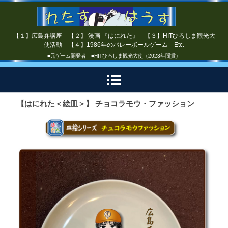
【１】広島弁講座 【２】 漫画 『はにれた』 【３】HITひろしま観光大
使活動 【４】1986年のバレーボールゲーム Etc.
■元ゲーム開発者 ■HITひろしま観光大使（2023年間賞）
【はにれた＜絵皿＞】 チョコラモウ・ファッション