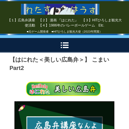
【１】広島弁講座 【２】 漫画 『はにれた』 【３】HITひろしま観光大
使活動 【４】1986年のバレーボールゲーム Etc.
■元ゲーム開発者 ■HITひろしま観光大使（2023年間賞）
【はにれた＜美しい広島弁＞】 こまい
Part2