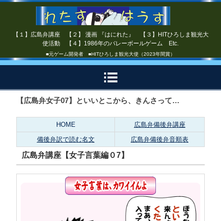
【１】広島弁講座 【２】 漫画 『はにれた』 【３】HITひろしま観光大
使活動 【４】1986年のバレーボールゲーム Etc.
■元ゲーム開発者 ■HITひろしま観光大使（2023年間賞）
【広島弁女子07】といいとこから、きんさって…
HOME
広島弁備後弁講座
備後弁訳で読む名文
広島弁備後弁音順表
広島弁講座【女子言葉編０7】