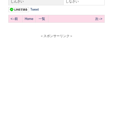
しんさい
しなさい
Tweet
<--前
Home
一覧
次-->
＜スポンサーリンク＞