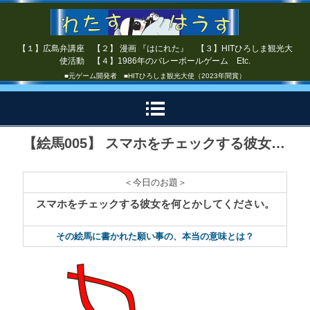
【１】広島弁講座 【２】 漫画 『はにれた』 【３】HITひろしま観光大
使活動 【４】1986年のバレーボールゲーム Etc.
■元ゲーム開発者 ■HITひろしま観光大使（2023年間賞）
【絵馬005】 スマホをチェックする彼女…
＜今日のお題＞
スマホをチェックする彼女を何とかしてください。
その絵馬に書かれた願い事の、本当の意味とは？