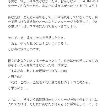
も含む）怪しい連絡先がなかったり、おかしなメールやLINEのメ
ッセージがなかったら、あなたの彼女はがっかりするでしょう？
あなたは、どんどん浮気をして…いや浮気をしていなくても、自
分で怪しげな連絡先やメールなどのメッセージを偽造して、でき
る限りいっぱいスマホに入れておくべきでしょう。
それでこそ、彼女もそれを発見したとき、
「あぁ、やった見つけた！こいつボコる！」
と歓喜に浸れるのです。
彼女があなたのスマホをチェックして、自分以外の怪しい女性の
影をまったく発見できなかった時、彼女は、
「まあ感心、私にしか愛情が注げないのね」
と思うのか、
「なに、この人…全然モテない魅力無しのオトコなのかも」
と思うのか…。
ともかく、そういう偽造連絡先やメッセージを数千件もスマホに
入れておけば、もし仮にあなたがほんとうに浮気をしていて、そ