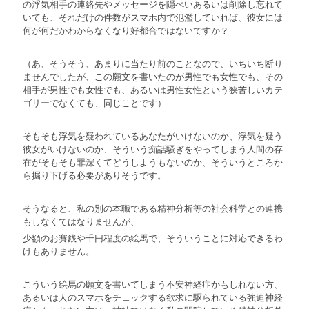
の浮気相手の連絡先やメッセージを隠ぺいあるいは削除し忘れて
いても、それだけの件数がスマホ内で氾濫していれば、彼女には
何が何だかわからなくなり好都合ではないですか？
（あ、そうそう、あまりに当たり前のことなので、いちいち断り
ませんでしたが、この願文を書いたのが男性でも女性でも、その
相手が男性でも女性でも、あるいは男性女性という狭苦しいカテ
ゴリーでなくても、同じことです）
そもそも浮気を疑われているあなたがいけないのか、浮気を疑う
彼女がいけないのか、そういう痴話騒ぎをやってしまう人間の存
在がそもそも罪深くてどうしようもないのか、そういうところか
ら掘り下げる必要がありそうです。
そうなると、私の別の本職である精神分析等の社会科学との連携
もしなくてはなりませんが、
少額のお賽銭や千円程度の絵馬で、そういうことに対応できるわ
けもありません。
こういう絵馬の願文を書いてしまう不安神経症かもしれない方、
あるいは人のスマホをチェックする欲求に駆られている強迫神経