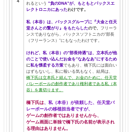
４
れるという
”負のDNA”が、もともとパックスエ
レクトロニカにあった
わけです。
私（本谷）は、パックスグループに『大金と任天
堂さんとの繋がり』をもたらした
ので、
フリーラ
ンスでありながら、パックスソフトニカの”部長
（フリーランス）”にもなったわけです。
けれど、私（本谷）の”部長待遇”は、立本氏が他
のことで使い込んだお金を”なあなあ”にするため
に
私を懐柔する方策
でもあり、橋下氏には面白い
はずもないし、私に報いる気もなく、結局は、
橋下氏は立本氏と組んで、お金のために。任天堂
バレーボールの創作者であり権利者である私（本
谷）を裏切ります。
橋下氏は
、私（本谷）が依頼した、任天堂バ
レーボールの移植担当者ですが、
ゲームの創作者ではありませんから、
ゲーム画面に単独で橋下氏の名前が表示され
る理由はありません。