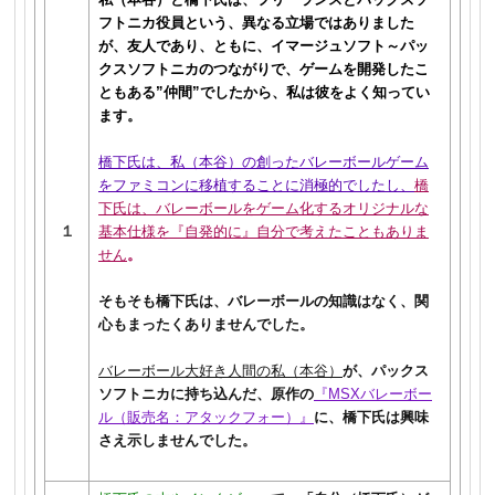
フトニカ役員という、異なる立場ではありました
が、友人であり、ともに、イマージュソフト～パッ
クスソフトニカのつながりで、ゲームを開発したこ
ともある”仲間”でしたから、私は彼をよく知ってい
ます。
橋下氏は、私（本谷）の創ったバレーボールゲーム
をファミコンに移植することに消極的でしたし、
橋
下氏は、バレーボールをゲーム化するオリジナルな
１
基本仕様を『自発的に』自分で考えたこともありま
せん
。
そもそも橋下氏は、バレーボールの知識はなく、関
心もまったくありませんでした。
バレーボール大好き人間の私（本谷）
が、パックス
ソフトニカに持ち込んだ、原作の
『MSXバレーボー
ル（販売名：アタックフォー）』
に、橋下氏は興味
さえ示しませんでした。