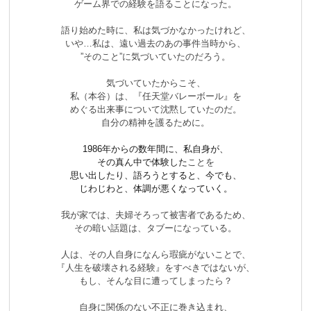
ゲーム界での経験を語ることになった。
語り始めた時に、私は気づかなかったけれど、
いや…私は、遠い過去のあの事件当時から、
”そのこと”に気づいていたのだろう。
気づいていたからこそ、
私（本谷）は、『任天堂バレーボール』を
めぐる出来事について沈黙していたのだ。
自分の精神を護るために。
1986年からの数年間に、
私自身が、
その真ん中で
体験した
ことを
思い出したり、語ろうとすると、今でも、
じわじわと、体調が悪くなっていく。
我が家では、夫婦そろって被害者であるため、
その暗い話題は、タブーになっている。
人は、その人自身になんら瑕疵がないことで、
『人生を破壊される経験』をすべきではないが、
もし、そんな目に遭ってしまったら？
自身に関係のない不正に巻き込まれ、