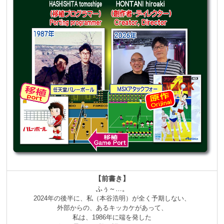
【前書き】
ふぅ～…。
2024年の後半に、私（本谷浩明）が全く予期しない、
外部からの、あるキッカケがあって、
私は、1986年に端を発した