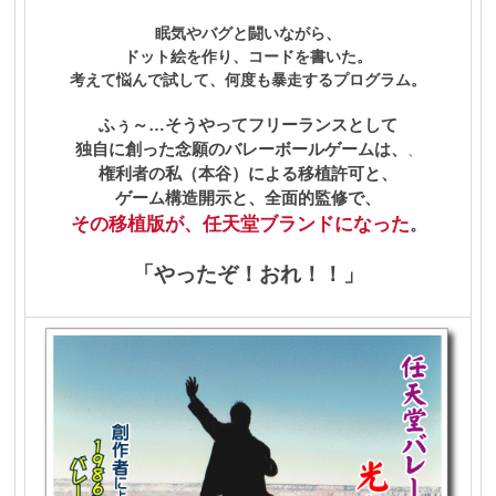
眠気やバグと闘いながら、
ドット絵を作り、コードを書いた。
考えて悩んで試して、何度も暴走するプログラム。
ふぅ～…そうやってフリーランスとして
独自に創った念願のバレーボールゲームは、
、
権利者の私（本谷）による移植許可と、
ゲーム構造開示と、全面的監修で、
その移植版が、任天堂ブランドになった
。
「やった
ぞ！おれ！！」