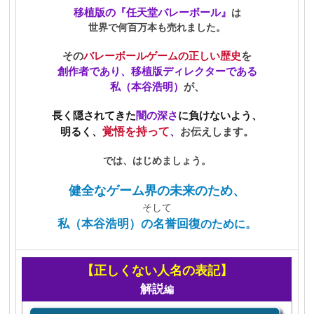
移植版の
『任天堂バレーボール』
は
世界で何百万本も売れました。
その
バレーボールゲームの正しい歴史
を
創作者であり、移植版ディレクターである
私（本谷浩明）
が、
長く隠されてきた
闇
の深さ
に負けないよう
、
明るく、
覚悟を持って
、
お伝えします。
では、はじめましょう。
健全なゲーム界の未来のため、
そして
私（本谷浩明）の名誉回復
のために。
【正しくない人名の表記】
解説
編