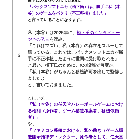
橋下氏の文をそのまま読めば、
『パックスソフトニカ（橋下氏）は、
勝手に私（本
谷）のゲームをパクり（不正移植）ました』
と言っていることになります
。
私（本谷）は2025年に、
橋下氏のインタビュー
や本の発言
を読み、
「これはマズい。私（本谷）の存在をスルーして
語っている。これでは、パックスソフトニカが勝
３
手に不正移植したように世間に受け取られる」
と思い、橋下氏のために、Xの投稿で何度か、
「私（本谷）がちゃんと移植許可を出して監修し
ましたよ」
と、書いておきました
。
とはいえ、
『私（本谷）の任天堂バレーボールゲームにおけ
る権利（原作者、ゲーム構造考案者、移植依頼
者）』
や、
『ファミコン移植における、私の働き（ゲーム構
造開示指導ディレクター、原作者として、任天堂