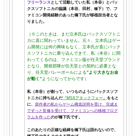
フリーランス
として活動していた私（本谷）とパッ
クスソフトニカの協議（本谷、田村、
下）で、フ
橋
ァミコン開発経験のあった橋下氏が移植担当者とな
りました。
（※このときは、まだ立本氏はパックスソフトニ
カに直に関わっていません。元々、立本氏はゲー
ム開発には何の興味もなく、立本氏が直にパック
スソフトニカに乗り込んできて、私（本谷）に関
わってくるのは、ファミコン版が任天堂ブランド
となり、開発部隊が任天堂との契約に必要とな
り、任天堂バレーボールによる
”より大きなお金
が動く”
ようになってからです）
私（本谷）が創って、いつものようにパックスソフ
トニカに持ち込んだ
『MSXアタックフォー』
をもと
に、
原作者の私からゲーム構造説明を受け、完成ま
でずっと監修を受けて、ファミコンへの移植プログ
ラムを作った
のが橋下氏です。
このあたりの正確な経緯を橋下氏は語れないので、