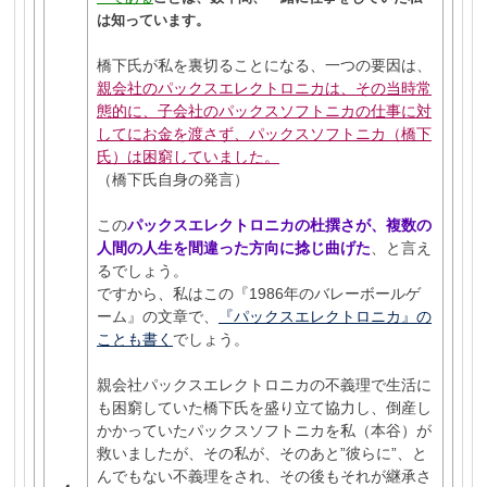
は知っています。
橋下氏が私を裏切ることになる、一つの要因は、
親会社のパックスエレクトロニカは、その当時常
態的に、子会社のパックスソフトニカの仕事に対
してにお金を渡さず、パックスソフトニカ（橋下
氏）は困窮していました。
（橋下氏自身の発言）
この
パックスエレクトロニカの杜撰さが、複数の
人間の人生を間違った方向に捻じ曲げた
、と言え
るでしょう。
ですから、私はこの『1986年のバレーボールゲ
ーム』の文章で、
『パックスエレクトロニカ』の
ことも書く
でしょう。
親会社パックスエレクトロニカの不義理で生活に
も困窮していた橋下氏を盛り立て協力し、倒産し
かかっていたパックスソフトニカを私（本谷）が
救いましたが、その私が、そのあと”彼らに”、と
んでもない不義理をされ、その後もそれが継承さ