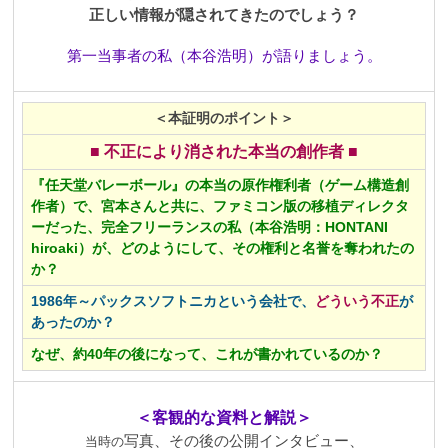
正しい情報が隠されてきたのでしょう？
第一当事者の私（本谷浩明）が語りましょう。
＜本証明のポイント＞
■ 不正により消された本当の創作者 ■
『任天堂バレーボール』の本当の原作権利者（ゲーム構造創
作者）で、
宮本さんと共に、ファミコン版の移植ディレクタ
ーだった、完全フリーランスの
私（本谷浩明：HONTANI
hiroaki）が、
どのようにして、その権利と名誉を奪われたの
か？
1986年～パックスソフトニカという会社で、
どういう不正
が
あったのか？
なぜ、約40年の後になって、これが書かれているのか？
＜客観的な資料と解説＞
写真、その後の公開インタビュー、
当時の