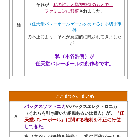
それが、
私の許可と指導監修のもとで、
ファミコンに移植
されました。
（任天堂バレーボールゲームをめぐる）小切手事
結
件
の不正により、それが意図的に隠されてきました
が 、
私（本谷浩明）が
任天堂バレーボールの創作者です。
ここまでの、まとめ
パックスソフトニカ
やパックスエレクトロニカ
が、
『任
（それらを引き継いだ組織あるいは個人）
Ａ
天堂バレーボール』に関する権利を不正に行使
してきた。
私（本谷）が移植を許諾し、私の原作ゲームを