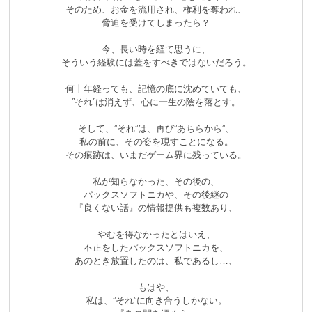
そのため、お金を流用され、権利を奪われ、
脅迫を受けてしまったら？
今、長い時を経て思うに、
そういう経験には蓋をすべきではないだろう。
何十年経っても、記憶の底に沈めていても、
”それ”は消えず、心に一生の陰を落とす。
そして、”それ”は、再び”あちらから”、
私の前に、その姿を現すことになる。
その痕跡は、いまだゲーム界に残っている。
私が知らなかった、その後の、
パックスソフトニカや、その後継の
『良くない話』の情報提供も複数あり、
やむを得なかったとはいえ、
不正をしたパックスソフトニカを、
あのとき放置したのは、私であるし…、
もはや、
私は、”それ”に向き合うしかない。