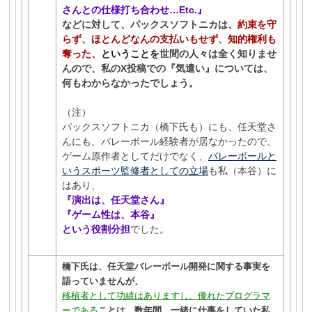
さんとの仕様打ち合わせ…Etc.』
などに対して、パックスソフトニカは、
約束を守
らず、ほとんどなんの支払いもせず、知的権利も
奪った、
ということを
世間の人々は全く知りませ
んので、私のX投稿での『気遣い』については、
何もわからなかったでしょう。
（注）
パックスソフトニカ（橋下氏も）にも、任天堂さ
んにも、バレーボール経験者が居なかったので、
ゲーム原作者としてだけでなく、
バレーボールと
いうスポーツ監修者としての立場
も私（本谷）に
はあり、
『演出は、任天堂さん』
『ゲーム性は、本谷』
という役割分担
でした。
橋下氏は、任天堂バレーボール開発に関する事実を
語っていませんが、
移植者として功績はありますし、優れたプログラマ
ーである
ことは、数年間、一緒に仕事をしていた私