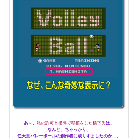
あ～、
私の許可と指導で移植をした橋下氏
は、
なんと、ちゃっかり、
任天堂バレーボールの創作者に成りすましたのか
…。