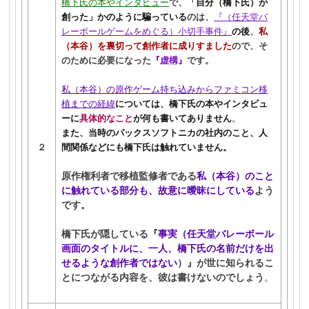
橋下氏の本やインタビュー
で、
「自分（橋下氏）が
創った」かのように騙っている
のは、
『（任天堂バ
レーボールゲームをめぐる）小切手事件』
の後
、
私
（本谷）を裏切って創作者に成りすました
ので、そ
のために必要になった
『虚構』
です。
私（本谷）の原作ゲーム持ち込みからファミコン移
植までの経緯
については、橋下氏の本やインタビュ
ーに
具体的なこと
が何も書いてありません
。
また、当時のパックスソフトニカの社内のこと、人
２
間関係などにも橋下氏は触れていません。
原作権利者で移植監修者である
私（本谷）のこと
に触れている部分も、故意に曖昧にしている
よう
です。
橋下氏が隠している『
事実（任天堂バレーボール
画面のタイトルに、一人、橋下氏の名前だけを出
せるような創作者ではない
）』が世に知られ
るこ
とにつながる内容を、彼は書けな
いのでしょう
。