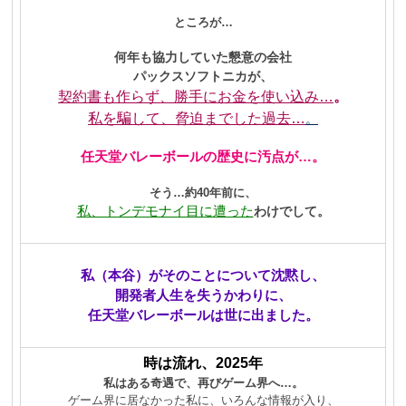
ところが…
何年も協力していた懇意の会社
パックスソフトニカが、
契約書も作らず、勝手にお金を使い込み…
。
私を騙して、脅迫までした過去…
。
任天堂バレーボールの
歴史に汚点が…
。
そう…約40年前に、
私、トンデモナイ目に遭った
わけでして。
私（本谷）がそのことについて沈黙し、
開発者
人生を失うかわりに、
任天堂バレーボールは世に出ました。
時は流れ、2025年
私はある奇遇で、再びゲーム界へ…。
ゲーム界に居なかった私に、いろんな情報が入り、