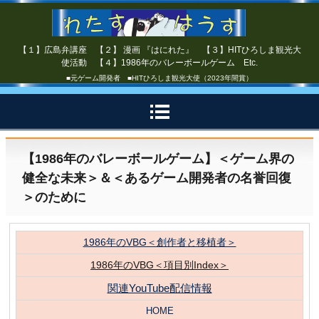
【１】広島弁講座 【２】 漫画 『はにれた』 【３】HITひろしま観光大
使活動 【４】1986年のバレーボールゲーム Etc.
■元ゲーム開発者 ■HITひろしま観光大使（2023年間賞）
【1986年のバレーボールゲーム】＜ゲーム界の
健全な未来＞＆＜あるゲーム開発者の名誉回復
＞のために
1986年のVBG＜創作者と移植者＞
1986年のVBG＜項目別Index＞
関連YouTube配信情報
HOME