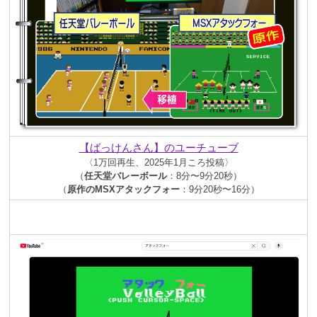
【ばっけんさん】のユーチューブ
〈1万回再生、2025年1月ころ投稿〉
（
任天堂バレーボール
：8分〜9分20秒）
（
原作のMSXアタックフォー
：9分20秒〜16分
）